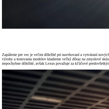
Zapálenie pre vec je veľmi dôležité pri navrhovaní a vytváraní nový
výroby a testovania modelov kladieme veľký dôraz na zmyslové skúse
nepochybne dôležité, avšak Lexus považuje za kľúčové predovšetkým