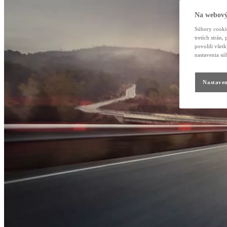
Na webový
Súbory cookie
tretích strán
povolili všet
nastavenia sú
Nastaven