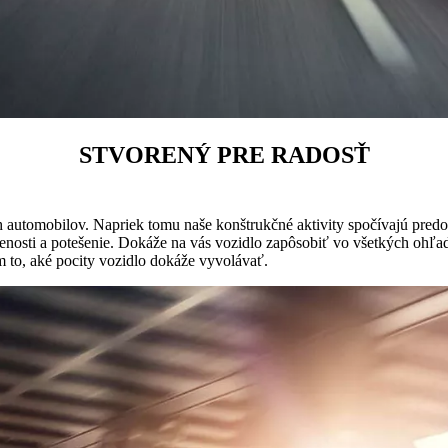
STVORENÝ PRE RADOSŤ
ch automobilov. Napriek tomu naše konštrukčné aktivity spočívajú pred
nosti a potešenie. Dokáže na vás vozidlo zapôsobiť vo všetkých ohľad
 to, aké pocity vozidlo dokáže vyvolávať.