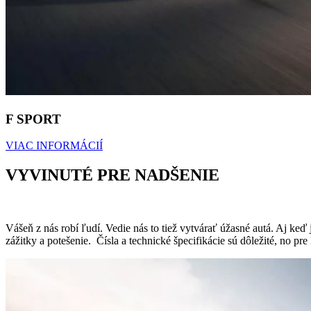
F SPORT
VIAC INFORMÁCIÍ
VYVINUTÉ PRE NADŠENIE
Vášeň z nás robí ľudí. Vedie nás to tiež vytvárať úžasné autá. Aj ke
zážitky a potešenie. Čísla a technické špecifikácie sú dôležité, no p