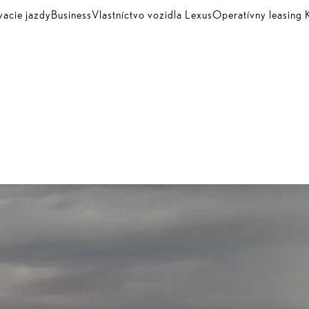
vacie jazdy
Business
Vlastníctvo vozidla Lexus
Operatívny leasin