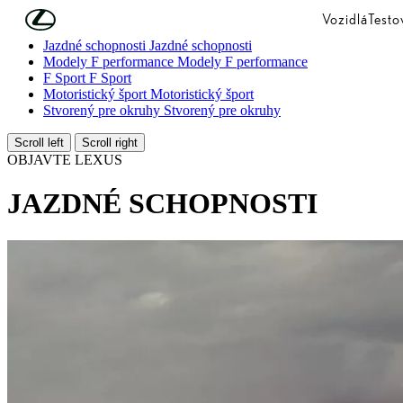
Skip to Main Content
(Press Enter)
Vozidlá
Testo
Jazdné schopnosti
Jazdné schopnosti
Modely F performance
Modely F performance
F Sport
F Sport
Motoristický šport
Motoristický šport
Stvorený pre okruhy
Stvorený pre okruhy
Scroll left
Scroll right
OBJAVTE LEXUS
JAZDNÉ SCHOPNOSTI