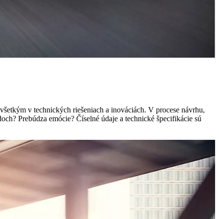
ovšetkým v technických riešeniach a inováciách. V procese návrhu,
och? Prebúdza emócie? Číselné údaje a technické špecifikácie sú