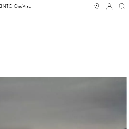
g KINTO One
Viac