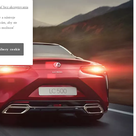
ť bez akceptovania
 a nástroje
vám, aby ste
nú možnosť
súbory cookie