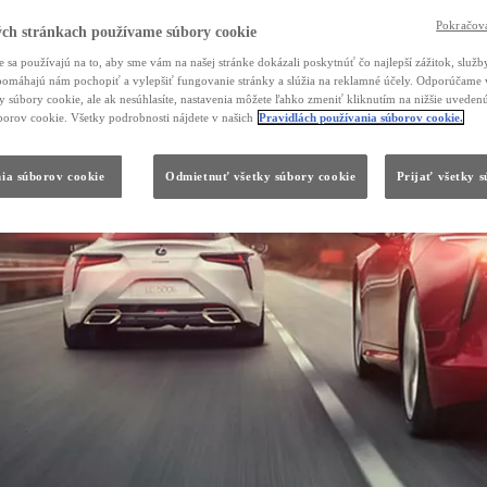
Pokračova
ch stránkach používame súbory cookie
 sa používajú na to, aby sme vám na našej stránke dokázali poskytnúť čo najlepší zážitok, služby
, pomáhajú nám pochopiť a vylepšiť fungovanie stránky a slúžia na reklamné účely. Odporúčame 
ky súbory cookie, ale ak nesúhlasíte, nastavenia môžete ľahko zmeniť kliknutím na nižšie uvede
borov cookie. Všetky podrobnosti nájdete v našich
Pravidlách používania súborov cookie.
ia súborov cookie
Odmietnuť všetky súbory cookie
Prijať všetky 