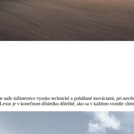
ď je naše inžinierstvo vysoko technické a poháňané inováciami, pri nav
re Lexus je v konečnom dôsledku dôležité, ako sa v každom vozidle cítim