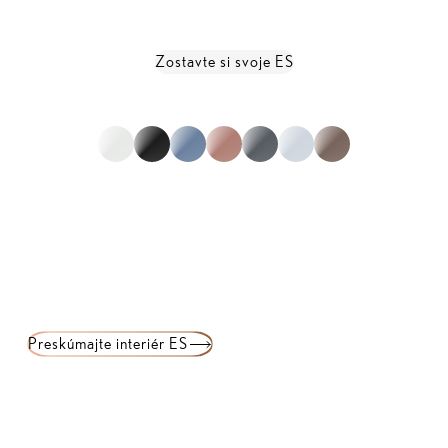
Zobraziť kompletné technické údaje
Zostavte si svoje ES
1
zo
0
Preskúmajte interiér ES