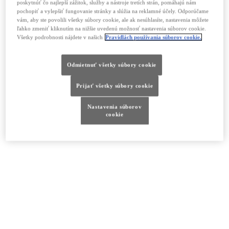
poskytnúť čo najlepší zážitok, služby a nástroje tretích strán, pomáhajú nám
pochopiť a vylepšiť fungovanie stránky a slúžia na reklamné účely. Odporúčame
vám, aby ste povolili všetky súbory cookie, ale ak nesúhlasíte, nastavenia môžete
ľahko zmeniť kliknutím na nižšie uvedenú možnosť nastavenia súborov cookie.
Všetky podrobnosti nájdete v našich
Pravidlách používania súborov cookie.
Odmietnuť všetky súbory cookie
Prijať všetky súbory cookie
Nastavenia súborov
cookie