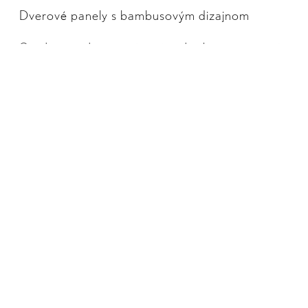
Dverové panely s bambusovým dizajnom
Cez deň prirodzený a príjemný na dotyk, v noci sa mení
na pôsobivú hru ambientného osvetlenia.
Úplne nové štíhle predné sedadlá zväčšujú priestor