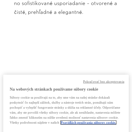
no sofistikované usporiadanie – otvorené a
čisté, prehľadné a elegantné.
Pokračovať bez akceptovania
Na webových stránkach používame súbory cookie
Súbory cookie sa používajú na to, aby sme vám na našej stránke dokázali
poskytnúť čo najlepší zážitok, služby a nástroje tretích strán, pomáhajú nám
pochopiť a vylepšiť fungovanie stránky a slúžia na reklamné účely. Odporúčame
vám, aby ste povolili všetky súbory cookie, ale ak nesúhlasíte, nastavenia môžete
ľahko zmeniť kliknutím na nižšie uvedenú možnosť nastavenia súborov cookie.
Všetky podrobnosti nájdete v našich
Pravidlách používania súborov cookie.
Zostavte si svoje ES