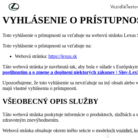
Skip to Main Content
(Press Enter)
Vozidlá
Testo
VYHLÁSENIE O PRÍSTUPNO
Toto vyhlásenie o prístupnosti sa vzťahuje na webovú stránku Lexus 
Toto vyhlásenie o prístupnosti sa vzťahuje na:
Webová stránka:
https://lexus.sk
Táto webová stránka je navrhnutá tak, aby bola v súlade s Európsky
postihnutím a o zmene a doplnení niektorých zákonov | Slov-Lex
Upozorňujeme, že toto vyhlásenie sa nevzťahuje na iný obsah alebo 
majú vlastné vyhlásenia o prístupnosti.
VŠEOBECNÝ OPIS SLUŽBY
Táto webová stránka poskytuje informácie o produktoch, službách a
zdravotným znevýhodnením.
Webová stránka obsahuje okrem iného sekcie o modeloch vozidiel, lok