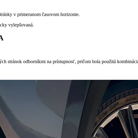
stránky v primeranom časovom horizonte.
icky vylepšovaná.
A
ých stránok odborníkmi na prístupnosť, pričom bola použitá kombinác