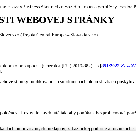
vacie jazdy
Business
Vlastníctvo vozidla Lexus
Operatívny leasin
STI WEBOVEJ STRÁNKY
Slovensko (Toyota Central Europe – Slovakia s.r.o)
m aktom o prístupnosti (smernica (EÚ) 2019/882) a s
[
351/2022 Z. z. Z
]
.
webové stránky publikované na subdoménach alebo službách poskytovaný
 spoločnosti Lexus. Je navrhnutá tak, aby ponúkala bezproblémovú pou
alitách autorizovaných predajcov, zákazníckej podpore a novinkách sp