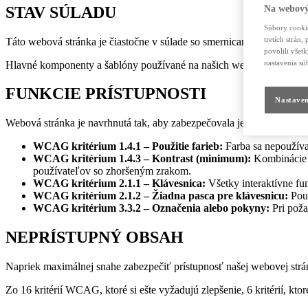
STAV SÚLADU
Na webový
Súbory cookie
tretích strán
Táto webová stránka je čiastočne v súlade so smernicami pre prís
povolili všet
nastavenia sú
Hlavné komponenty a šablóny používané na našich webových stránkach
FUNKCIE PRÍSTUPNOSTI
Nastaven
Webová stránka je navrhnutá tak, aby zabezpečovala jednoduchú navigá
WCAG kritérium 1.4.1 – Použitie farieb:
Farba sa nepoužíva 
WCAG kritérium 1.4.3 – Kontrast (minimum):
Kombinácie f
používateľov so zhoršeným zrakom.
WCAG kritérium 2.1.1 – Klávesnica:
Všetky interaktívne fu
WCAG kritérium 2.1.2 – Žiadna pasca pre klávesnicu:
Použ
WCAG kritérium 3.3.2 – Označenia alebo pokyny:
Pri poža
NEPRÍSTUPNÝ OBSAH
Napriek maximálnej snahe zabezpečiť prístupnosť našej webovej strá
Zo 16 kritérií WCAG, ktoré si ešte vyžadujú zlepšenie, 6 kritérií, kto