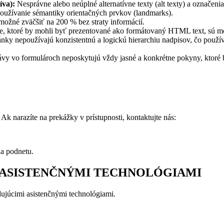
íva):
Nesprávne alebo neúplné alternatívne texty (alt texty) a označenia
užívanie sémantiky orientačných prvkov (landmarks).
 možné zväčšiť na 200 % bez straty informácií.
e, ktoré by mohli byť prezentované ako formátovaný HTML text, sú m
ánky nepoužívajú konzistentnú a logickú hierarchiu nadpisov, čo použí
y vo formulároch neposkytujú vždy jasné a konkrétne pokyny, ktoré 
Ak narazíte na prekážky v prístupnosti, kontaktujte nás:
ia podnetu.
A ASISTENČNÝMI TECHNOLÓGIAMI
dujúcimi asistenčnými technológiami.