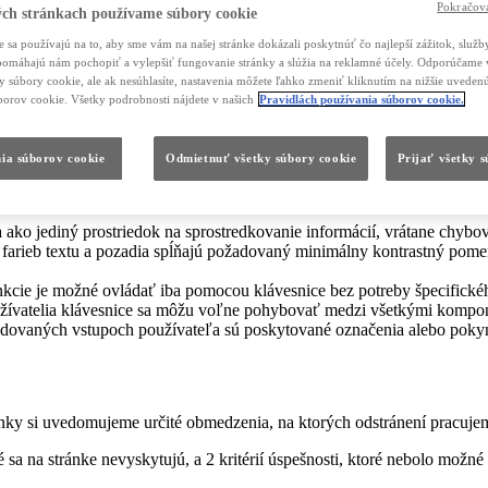
Pokračova
ch stránkach používame súbory cookie
 sa používajú na to, aby sme vám na našej stránke dokázali poskytnúť čo najlepší zážitok, služby
, pomáhajú nám pochopiť a vylepšiť fungovanie stránky a slúžia na reklamné účely. Odporúčame 
tupnosť webového obsahu (WCAG) 2.1 na úrovni AA.
ky súbory cookie, ale ak nesúhlasíte, nastavenia môžete ľahko zmeniť kliknutím na nižšie uvede
borov cookie. Všetky podrobnosti nájdete v našich
Pravidlách používania súborov cookie.
 prešli externým auditom prístupnosti, ktorý zahŕňal automatizované 
ia súborov cookie
Odmietnuť všetky súbory cookie
Prijať všetky 
ciu a dobrú prístupnosť. Z 33 kritérií WCAG, ktoré stránka spĺňa, pat
ako jediný prostriedok na sprostredkovanie informácií, vrátane chybov
arieb textu a pozadia spĺňajú požadovaný minimálny kontrastný pomer 4,
nkcie je možné ovládať iba pomocou klávesnice bez potreby špecifickéh
ívatelia klávesnice sa môžu voľne pohybovať medzi všetkými komponen
dovaných vstupoch používateľa sú poskytované označenia alebo poky
nky si uvedomujeme určité obmedzenia, na ktorých odstránení pracuje
ré sa na stránke nevyskytujú, a 2 kritérií úspešnosti, ktoré nebolo možn