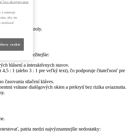
ť bez akceptovania
 a nástroje
vám, aby ste
nú možnosť
aj manuálne kontroly.
súbory cookie
ria medzi najdôležitejšie:
ých hlásení a interaktívnych stavov.
5 : 1 (alebo 3 : 1 pre veľký text), čo podporuje čitateľnosť pre
o časovania stlačení kláves.
tmi vrátane dialógových okien a prekrytí bez rizika uviaznutia.
ny.
me.
é otestovať, patria medzi najvýznamnejšie nedostatky: