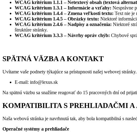
WCAG kritérium 1.1.1 – Netextový obsah (textová alternat
WCAG kritérium 1.3.1 – Informácie a vzťahy:
Nesprávne po
WCAG kritérium 1.4.4 – Zmena veľkosti textu:
Text nie je
WCAG kritérium 1.4.5 – Obrázky textu:
Niektoré informáci
WCAG kritérium 2.4.6 – Nadpisy a označenia:
Niektoré str
štruktúre stránky.
WCAG kritérium 3.3.3 – Návrhy opráv chýb:
Chybové správ
SPÄTNÁ VÄZBA A KONTAKT
Uvítame vaše podnety týkajúce sa prístupnosti našej webovej stránky. 
E-mail: info@lexus.sk
Na spätnú väzbu sa snažíme reagovať do 15 pracovných dní od prijat
KOMPATIBILITA S PREHLIADAČMI 
Naša webová stránka je navrhnutá tak, aby bola kompatibilná s nasle
Operačné systémy a prehliadače