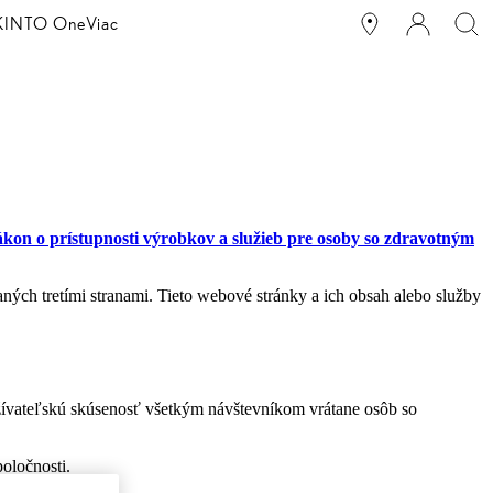
g KINTO One
Viac
ákon o prístupnosti výrobkov a služieb pre osoby so zdravotným
ch tretími stranami. Tieto webové stránky a ich obsah alebo služby
žívateľskú skúsenosť všetkým návštevníkom vrátane osôb so
oločnosti.