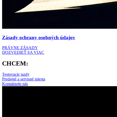
Zásady ochrany osobných údajov
PRÁVNE ZÁSADY
DOZVEDIEŤ SA VIAC
CHCEM:
Testovacie jazdy
Predajné a servisné miesta
Kontaktujte nás