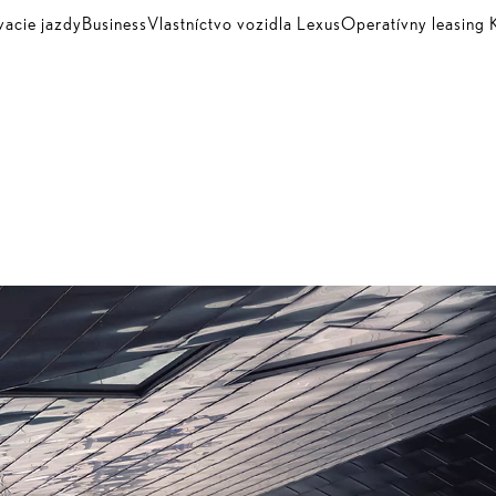
vacie jazdy
Business
Vlastníctvo vozidla Lexus
Operatívny leasin