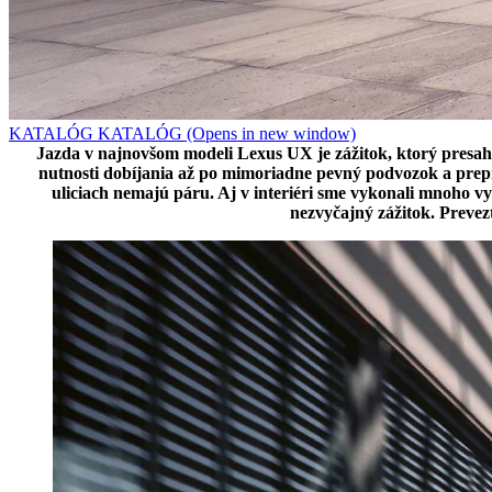
KATALÓG
KATALÓG
(Opens in new window)
Jazda v najnovšom modeli Lexus UX je zážitok, ktorý presah
nutnosti dobíjania až po mimoriadne pevný podvozok a prepra
uliciach nemajú páru. Aj v interiéri sme vykonali mnoho vy
nezvyčajný zážitok. Prev