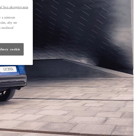
ť bez akceptovania
 a nástroje
vám, aby ste
nú možnosť
súbory cookie