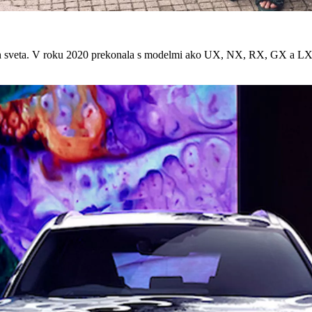
 trhoch sveta. V roku 2020 prekonala s modelmi ako UX, NX,