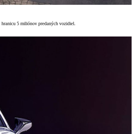
 RX, GX a LX hranicu 5 miliónov predaných vozidiel.