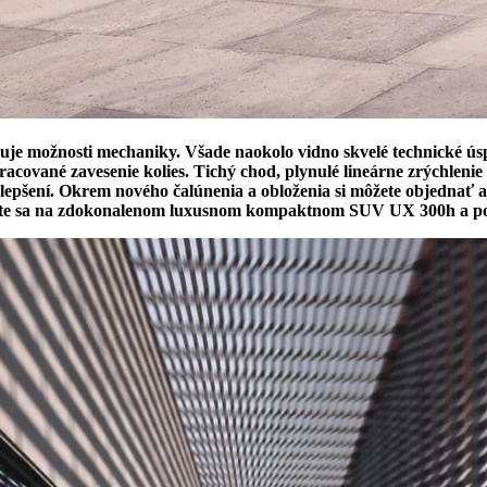
uje možnosti mechaniky. Všade naokolo vidno skvelé technické ús
cované zavesenie kolies. Tichý chod, plynulé lineárne zrýchlenie
lepšení. Okrem nového čalúnenia a obloženia si môžete objednať aj
ezte sa na zdokonalenom luxusnom kompaktnom SUV UX 300h a poc