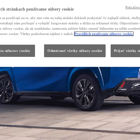
Pokračova
ch stránkach používame súbory cookie
 sa používajú na to, aby sme vám na našej stránke dokázali poskytnúť čo najlepší zážitok, služby
, pomáhajú nám pochopiť a vylepšiť fungovanie stránky a slúžia na reklamné účely. Odporúčame 
ky súbory cookie, ale ak nesúhlasíte, nastavenia môžete ľahko zmeniť kliknutím na nižšie uvede
borov cookie. Všetky podrobnosti nájdete v našich
Pravidlách používania súborov cookie.
ia súborov cookie
Odmietnuť všetky súbory cookie
Prijať všetky 