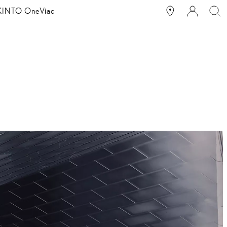
g KINTO One
Viac