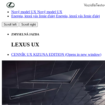
Skip to Main Content
(Press Enter)
Vozidlá
Testo
Nový model UX
Nový model UX
Energia, ktorá vás ženie ďalej
Energia, ktorá vás ženie ďalej
Scroll left
Scroll right
ZMYSELNÁ JAZDA
LEXUS UX
CENNÍK UX KIZUNA EDITION
(Opens in new window)