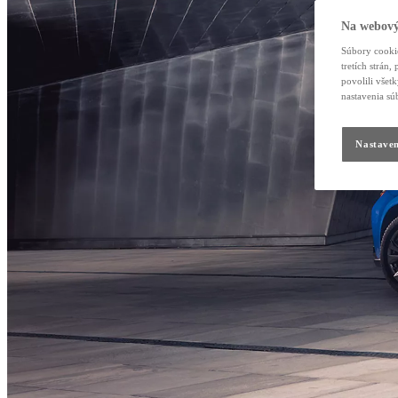
Na webový
Súbory cookie
tretích strán
povolili všet
nastavenia sú
Nastaven