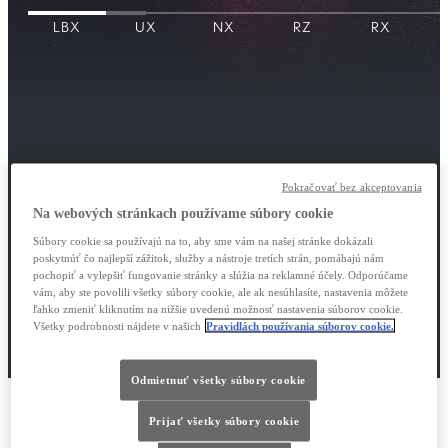
LBX
UX
NX
RZ​
RX
Pokračovať bez akceptovania
Mestský crossover s jazdnými vlastnosťami
Stredne veľké SUV, ktoré kombinuje štýl a
Luxusné MPV, ktoré nastavuje štandardy
Elegantný, priestranný a výkonný.
Na webových stránkach používame súbory cookie
Súbory cookie sa používajú na to, aby sme vám na našej stránke dokázali
Veľké SUV, ktoré zaujme vzhľadom aj výkonom.
Predstavujeme naše prvé, plne elektrické SUV.
Everyday Extraordinary.
Ikonický luxusný sedan.
manažérskej prepravy.
kompaktného auta.
inovácie.
poskytnúť čo najlepší zážitok, služby a nástroje tretích strán, pomáhajú nám
Od
Od
Od
Od
Od
Od
Od
68 500 €
131 450 €
33 900 €
66 500 €
79 000 €
41 050 €
57 100 €
pochopiť a vylepšiť fungovanie stránky a slúžia na reklamné účely. Odporúčame
vám, aby ste povolili všetky súbory cookie, ale ak nesúhlasíte, nastavenia môžete
Spoznajte LBX
Spoznajte NX
Spoznajte UX
Spoznajte LM
Spoznajte RX
Spoznajte RZ
Spoznajte ES
ľahko zmeniť kliknutím na nižšie uvedenú možnosť nastavenia súborov cookie.
Zostavte si LBX
Zostavte si NX
Zostavte si UX
Zostavte si LM
Zostavte si RX
Zostavte si RZ
Zostavte si ES
Všetky podrobnosti nájdete v našich
Pravidlách používania súborov cookie.
Odmietnuť všetky súbory cookie
Prijať všetky súbory cookie