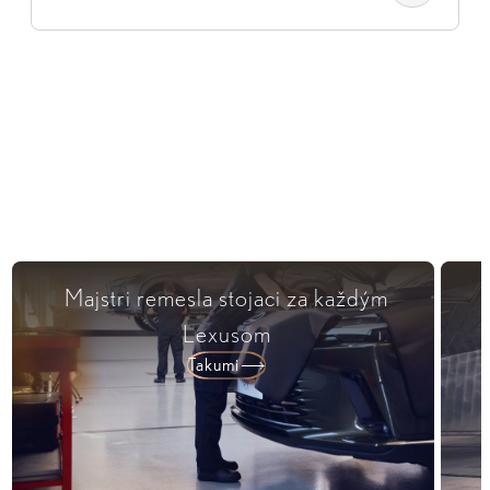
Majstri remesla stojaci za každým
Lexusom
Takumi​