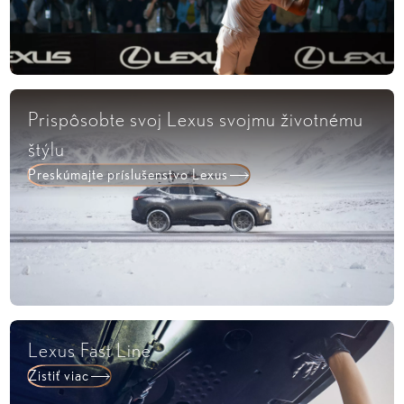
Prispôsobte svoj Lexus svojmu životnému
štýlu
Preskúmajte príslušenstvo Lexus
Lexus Fast Line
Zistiť viac