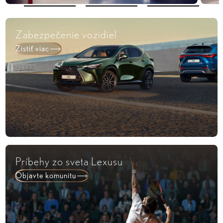
Zabezpečenie vozidiel
Zistiť viac
Príbehy zo sveta Lexusu
Objavte komunitu