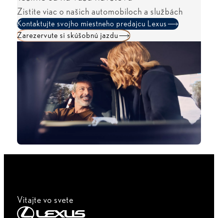
Zistite viac o našich automobiloch a službách
Kontaktujte svojho miestneho predajcu Lexus
Zarezervute si skúšobnú jazdu
Vitajte vo svete