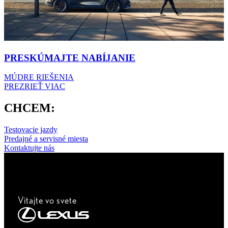
PRESKÚMAJTE NABÍJANIE
MÚDRE RIEŠENIA
PREZRIEŤ VIAC
CHCEM:
Testovacie jazdy
Predajné a servisné miesta
Kontaktujte nás
Vitajte vo svete