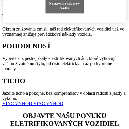
Nastavenia súborov
vozidlá Lexus známe. Vitajte vo svojej elektrickej budúcnosti.
cookie
EFEKTÍVNOSŤ
Okrem znižovania emisií, náš rad elektrifikovaných vozidiel tiež vo
významnej znižuje prevádzkové náklady vozidla.
POHODLNOSŤ
Vyberte si z pestrej škály elektrifikovaných áut, ktoré vyhovujú
vášmu životnému štýlu, od čisto elektrických až po hybridné
modely.
TICHO
Jazdite ticho a pokojne, bez kompromisov v oblasti radosti z jazdy a
výkonu.
VIAC VÝHOD
VIAC VÝHOD
OBJAVTE NAŠU PONUKU
ELETRIFIKOVANÝCH VOZIDIEL