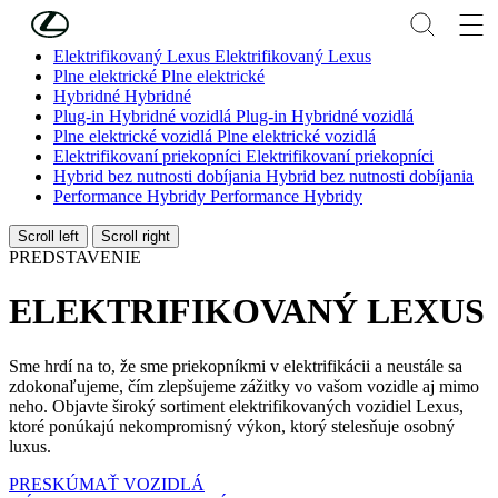
Skip to Main Content
(Press Enter)
Elektrifikovaný Lexus
Elektrifikovaný Lexus
Plne elektrické
Plne elektrické
Hybridné
Hybridné
Plug-in Hybridné vozidlá
Plug-in Hybridné vozidlá
Plne elektrické vozidlá
Plne elektrické vozidlá
Elektrifikovaní priekopníci
Elektrifikovaní priekopníci
Hybrid bez nutnosti dobíjania
Hybrid bez nutnosti dobíjania
Performance Hybridy
Performance Hybridy
Scroll left
Scroll right
PREDSTAVENIE
ELEKTRIFIKOVANÝ LEXUS
Sme hrdí na to, že sme priekopníkmi v elektrifikácii a neustále sa
zdokonaľujeme, čím zlepšujeme zážitky vo vašom vozidle aj mimo
neho. Objavte široký sortiment elektrifikovaných vozidiel Lexus,
ktoré ponúkajú nekompromisný výkon, ktorý stelesňuje osobný
luxus.
PRESKÚMAŤ VOZIDLÁ