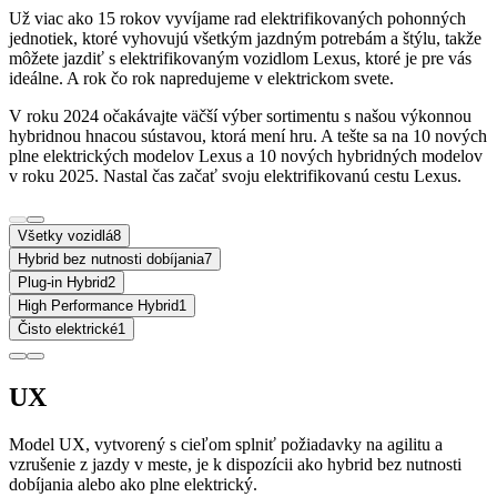
Už viac ako 15 rokov vyvíjame rad elektrifikovaných pohonných
jednotiek, ktoré vyhovujú všetkým jazdným potrebám a štýlu, takže
môžete jazdiť s elektrifikovaným vozidlom Lexus, ktoré je pre vás
ideálne. A rok čo rok napredujeme v elektrickom svete.
V roku 2024 očakávajte väčší výber sortimentu s našou výkonnou
hybridnou hnacou sústavou, ktorá mení hru. A tešte sa na 10 nových
plne elektrických modelov Lexus a 10 nových hybridných modelov
v roku 2025. Nastal čas začať svoju elektrifikovanú cestu Lexus.
Všetky vozidlá
8
Hybrid bez nutnosti dobíjania
7
Plug-in Hybrid
2
High Performance Hybrid
1
Čisto elektrické
1
UX
Model UX, vytvorený s cieľom splniť požiadavky na agilitu a
vzrušenie z jazdy v meste, je k dispozícii ako hybrid bez nutnosti
dobíjania alebo ako plne elektrický.