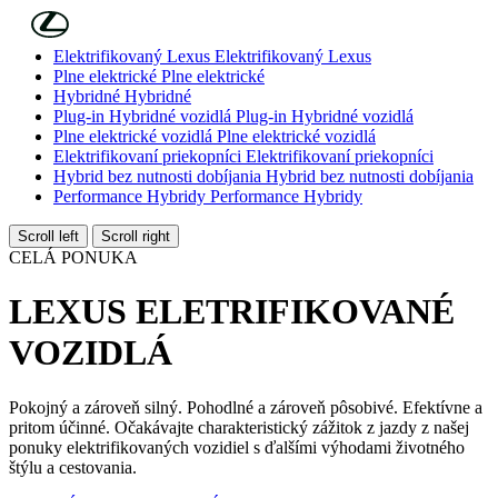
Skip to Main Content
(Press Enter)
Elektrifikovaný Lexus
Elektrifikovaný Lexus
Plne elektrické
Plne elektrické
Hybridné
Hybridné
Plug-in Hybridné vozidlá
Plug-in Hybridné vozidlá
Plne elektrické vozidlá
Plne elektrické vozidlá
Elektrifikovaní priekopníci
Elektrifikovaní priekopníci
Hybrid bez nutnosti dobíjania
Hybrid bez nutnosti dobíjania
Performance Hybridy
Performance Hybridy
Scroll left
Scroll right
CELÁ PONUKA
LEXUS ELETRIFIKOVANÉ
VOZIDLÁ
Pokojný a zároveň silný. Pohodlné a zároveň pôsobivé. Efektívne a
pritom účinné. Očakávajte charakteristický zážitok z jazdy z našej
ponuky elektrifikovaných vozidiel s ďalšími výhodami životného
štýlu a cestovania.