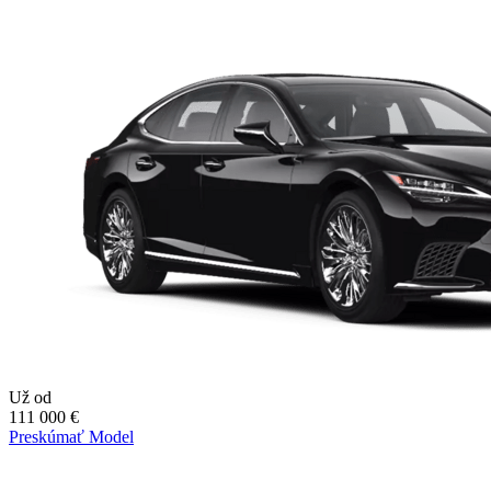
Už od
111 000 €
Preskúmať Model