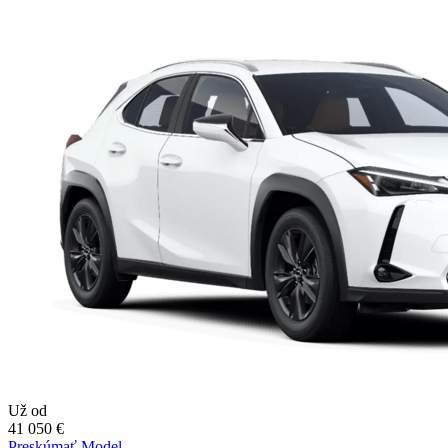
Už od
41 050 €
Preskúmať Model