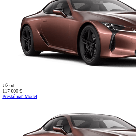
Už od
117 000 €
Preskúmať Model