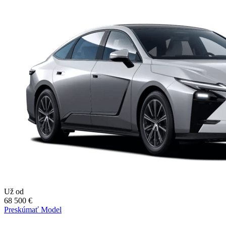
Už od
68 500 €
Preskúmať Model