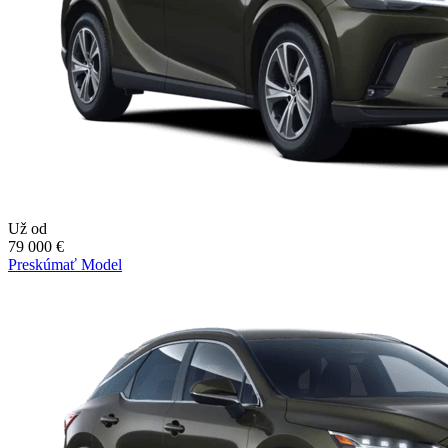
Už od
79 000 €
Preskúmať Model