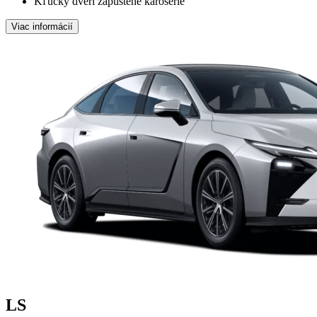
Kľučky dverí zapustené karosérie
Viac informácií
LS