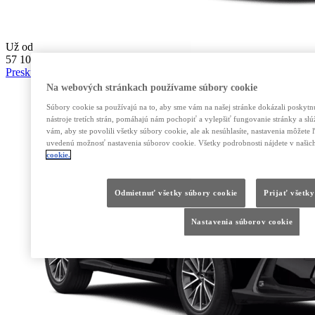
Už od
57 100 €
Preskúmať Model
Na webových stránkach používame súbory cookie
Súbory cookie sa používajú na to, aby sme vám na našej stránke dokázali poskytnúť
nástroje tretích strán, pomáhajú nám pochopiť a vylepšiť fungovanie stránky a s
vám, aby ste povolili všetky súbory cookie, ale ak nesúhlasíte, nastavenia môžete
uvedenú možnosť nastavenia súborov cookie. Všetky podrobnosti nájdete v našic
cookie.
Odmietnuť všetky súbory cookie
Prijať všetky
Nastavenia súborov cookie