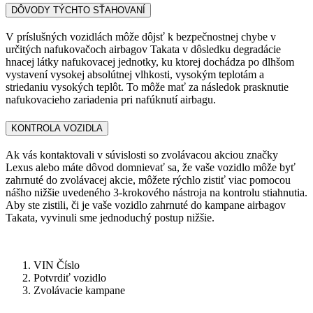
DÔVODY TÝCHTO SŤAHOVANÍ
V príslušných vozidlách môže dôjsť k bezpečnostnej chybe v
určitých nafukovačoch airbagov Takata v dôsledku degradácie
hnacej látky nafukovacej jednotky, ku ktorej dochádza po dlhšom
vystavení vysokej absolútnej vlhkosti, vysokým teplotám a
striedaniu vysokých teplôt. To môže mať za následok prasknutie
nafukovacieho zariadenia pri nafúknutí airbagu.
KONTROLA VOZIDLA
Ak vás kontaktovali v súvislosti so zvolávacou akciou značky
Lexus alebo máte dôvod domnievať sa, že vaše vozidlo môže byť
zahrnuté do zvolávacej akcie, môžete rýchlo zistiť viac pomocou
nášho nižšie uvedeného 3-krokového nástroja na kontrolu stiahnutia.
Aby ste zistili, či je vaše vozidlo zahrnuté do kampane airbagov
Takata, vyvinuli sme jednoduchý postup nižšie.
VIN Číslo
Potvrdiť vozidlo
Zvolávacie kampane