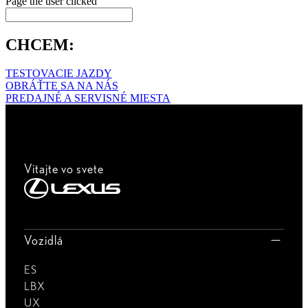
Page the user clicked
CHCEM:
TESTOVACIE JAZDY
OBRÁŤTE SA NA NÁS
PREDAJNÉ A SERVISNÉ MIESTA
Vitajte vo svete
Vozidlá
ES
LBX
UX