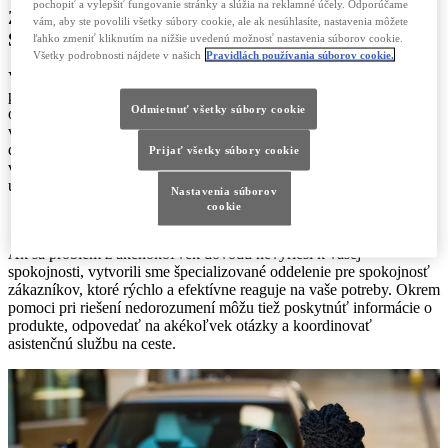
pochopiť a vylepšiť fungovanie stránky a slúžia na reklamné účely. Odporúčame
ZÁVÄZOK SPOLOČNOSTI LEXUS K
vám, aby ste povolili všetky súbory cookie, ale ak nesúhlasíte, nastavenia môžete
SPOKOJNOSTI ZÁKAZNÍKOV
ľahko zmeniť kliknutím na nižšie uvedenú možnosť nastavenia súborov cookie.
Všetky podrobnosti nájdete v našich
Pravidlách používania súborov cookie.
V spoločnosti Lexus sme hrdí na náš záväzok poskytovať
prvotriedne remeselné spracovanie a špičkové služby zákazníkom v
Odmietnuť všetky súbory cookie
odvetví. Náš záväzok „s každým zákazníkom sa správať ako hosť u
vás doma“ nie je len sľub, ktorý dávame, je to sľub, ktorý hodláme
dodržať. Ak máte akékoľvek otázky alebo obavy týkajúce sa vášho
Prijať všetky súbory cookie
vozidla, odporúčame vám obrátiť sa na vášho predajcu Lexus, ktorý
urobí všetko pre to, aby zabezpečil čo najlepší zážitok.
Nastavenia súborov
cookie
Ak sa problém z akéhokoľvek dôvodu nevyrieši k vašej
spokojnosti, vytvorili sme špecializované oddelenie pre spokojnosť
zákazníkov, ktoré rýchlo a efektívne reaguje na vaše potreby. Okrem
pomoci pri riešení nedorozumení môžu tiež poskytnúť informácie o
produkte, odpovedať na akékoľvek otázky a koordinovať
asistenčnú službu na ceste.