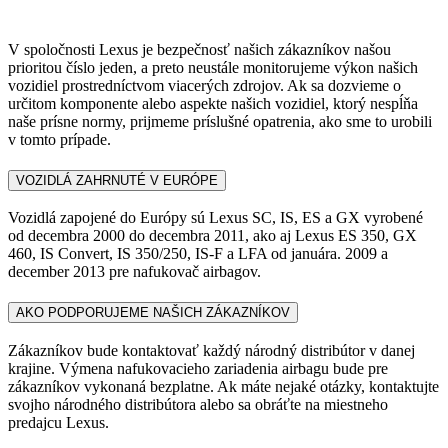
V spoločnosti Lexus je bezpečnosť našich zákazníkov našou
prioritou číslo jeden, a preto neustále monitorujeme výkon našich
vozidiel prostredníctvom viacerých zdrojov. Ak sa dozvieme o
určitom komponente alebo aspekte našich vozidiel, ktorý nespĺňa
naše prísne normy, prijmeme príslušné opatrenia, ako sme to urobili
v tomto prípade.
VOZIDLÁ ZAHRNUTÉ V EURÓPE
Vozidlá zapojené do Európy sú Lexus SC, IS, ES a GX vyrobené
od decembra 2000 do decembra 2011, ako aj Lexus ES 350, GX
460, IS Convert, IS 350/250, IS-F a LFA od januára. 2009 a
december 2013 pre nafukovač airbagov.
AKO PODPORUJEME NAŠICH ZÁKAZNÍKOV
Zákazníkov bude kontaktovať každý národný distribútor v danej
krajine. Výmena nafukovacieho zariadenia airbagu bude pre
zákazníkov vykonaná bezplatne. Ak máte nejaké otázky, kontaktujte
svojho národného distribútora alebo sa obráťte na miestneho
predajcu Lexus.