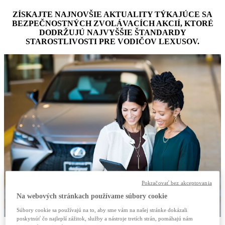
ZÍSKAJTE NAJNOVŠIE AKTUALITY TÝKAJÚCE SA
BEZPEČNOSTNÝCH ZVOLÁVACÍCH AKCIÍ, KTORÉ
DODRŽUJÚ NAJVYŠŠIE ŠTANDARDY
STAROSTLIVOSTI PRE VODIČOV LEXUSOV.
Pokračovať bez akceptovania
Na webových stránkach používame súbory cookie
Súbory cookie sa používajú na to, aby sme vám na našej stránke dokázali
poskytnúť čo najlepší zážitok, služby a nástroje tretích strán, pomáhajú nám