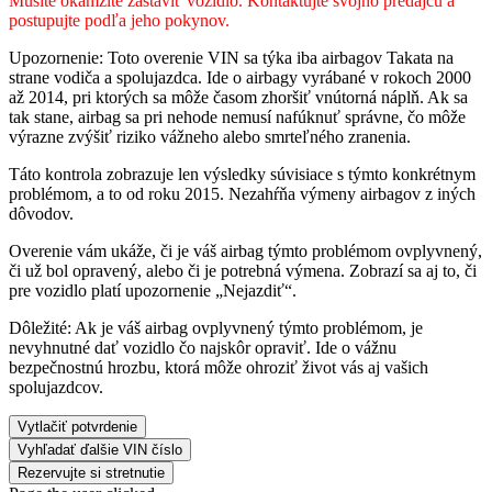
Musíte okamžite zastaviť vozidlo. Kontaktujte svojho predajcu a
postupujte podľa jeho pokynov.
Upozornenie: Toto overenie VIN sa týka iba airbagov Takata na
strane vodiča a spolujazdca. Ide o airbagy vyrábané v rokoch 2000
až 2014, pri ktorých sa môže časom zhoršiť vnútorná náplň. Ak sa
tak stane, airbag sa pri nehode nemusí nafúknuť správne, čo môže
výrazne zvýšiť riziko vážneho alebo smrteľného zranenia.
Táto kontrola zobrazuje len výsledky súvisiace s týmto konkrétnym
problémom, a to od roku 2015. Nezahŕňa výmeny airbagov z iných
dôvodov.
Overenie vám ukáže, či je váš airbag týmto problémom ovplyvnený,
či už bol opravený, alebo či je potrebná výmena. Zobrazí sa aj to, či
pre vozidlo platí upozornenie „Nejazdiť“.
Dôležité: Ak je váš airbag ovplyvnený týmto problémom, je
nevyhnutné dať vozidlo čo najskôr opraviť. Ide o vážnu
bezpečnostnú hrozbu, ktorá môže ohroziť život vás aj vašich
spolujazdcov.
Vytlačiť potvrdenie
Vyhľadať ďalšie VIN číslo
Rezervujte si stretnutie