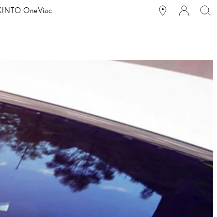
g KINTO One
Viac