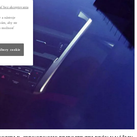
ť bez akceptovania
 a nástroje
vám, aby ste
nú možnosť
súbory cookie