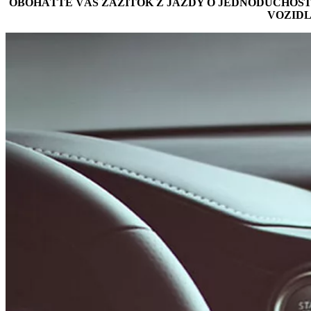
OBOHAŤTE VÁŠ ZÁŽITOK Z JAZDY O JEDNODUCHOSŤ
VOZIDL