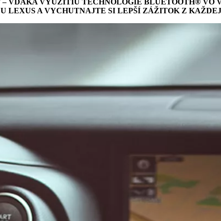
 – VĎAKA VYUŽITIU TECHNOLÓGIE BLUETOOTH® VO 
U LEXUS A VYCHUTNAJTE SI LEPŠÍ ZÁŽITOK Z KAŽDEJ