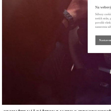
Na webový
Súbory cookie
tretích strán
povolili všet
nastavenia sú
Nastaven