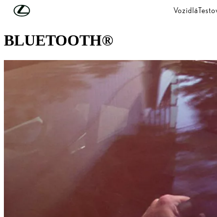
Skip to Main Content
(Press Enter)
Vozidlá
Testo
LEXUS LINK A MULTIMEDIA
BLUETOOTH®