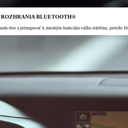
M ROZHRANIA BLUETOOTH®
s-free a pristupovať k mnohým funkciám vášho telefónu, pretože život