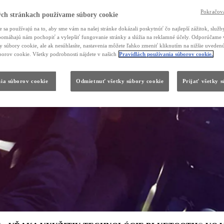
Pokračova
ch stránkach používame súbory cookie
 sa používajú na to, aby sme vám na našej stránke dokázali poskytnúť čo najlepší zážitok, služby
, pomáhajú nám pochopiť a vylepšiť fungovanie stránky a slúžia na reklamné účely. Odporúčame 
ky súbory cookie, ale ak nesúhlasíte, nastavenia môžete ľahko zmeniť kliknutím na nižšie uvede
borov cookie. Všetky podrobnosti nájdete v našich
Pravidlách používania súborov cookie.
ia súborov cookie
Odmietnuť všetky súbory cookie
Prijať všetky 