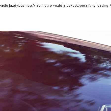
vacie jazdy
Business
Vlastníctvo vozidla Lexus
Operatívny leasin