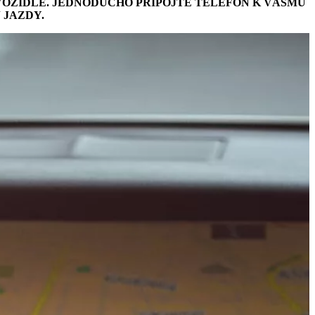
VOZIDLE. JEDNODUCHO PRIPOJTE TELEFÓN K VÁŠMU
 JAZDY.