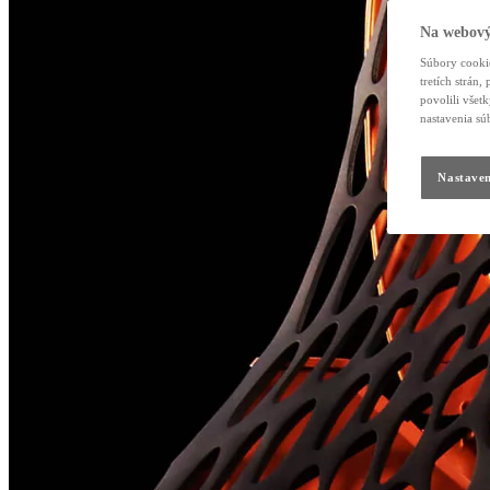
Na webový
Súbory cookie
tretích strán
povolili všet
nastavenia sú
Nastaven