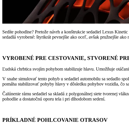
Sedíte pohodlne? Pretože návrh a konštrukcie sedadiel Lexus Kinetic
sedadlá vyrobené: štyrikrát pevnejšie ako oceľ, avšak pružnejšie ako 
VYROBENÉ PRE CESTOVANIE, STVORENÉ PR
Ľudská chrbtica svojím pohybom stabilizuje hlavu. Umožňuje otáčani
V snahe simulovať tento pohyb u sedadiel automobilu sa sedadlo spol
pomáha stabilizovať pohyby hlavy v dôsledku pohybov vozidla, čo sa
Čalúnenie rámu sedadiel sa skladá z polygonálnej siete tvorenej vlák
pohodlie a dostatočnú oporu tela i pri dlhodobom sedení.
PRÍKLADNÉ POHLCOVANIE OTRASOV