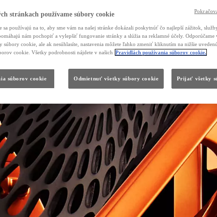
Pokračova
ch stránkach používame súbory cookie
 sa používajú na to, aby sme vám na našej stránke dokázali poskytnúť čo najlepší zážitok, služby
, pomáhajú nám pochopiť a vylepšiť fungovanie stránky a slúžia na reklamné účely. Odporúčame 
ky súbory cookie, ale ak nesúhlasíte, nastavenia môžete ľahko zmeniť kliknutím na nižšie uvede
borov cookie. Všetky podrobnosti nájdete v našich
Pravidlách používania súborov cookie.
ia súborov cookie
Odmietnuť všetky súbory cookie
Prijať všetky 