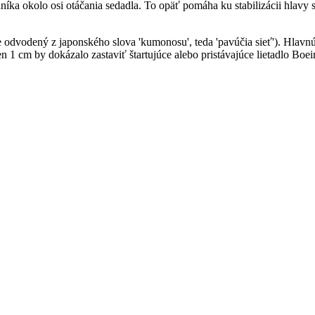
níka okolo osi otáčania sedadla. To opäť pomáha ku stabilizácii hlavy 
odvodený z japonského slova 'kumonosu', teda 'pavúčia sieť'). Hlavnú
1 cm by dokázalo zastaviť štartujúce alebo pristávajúce lietadlo Boei