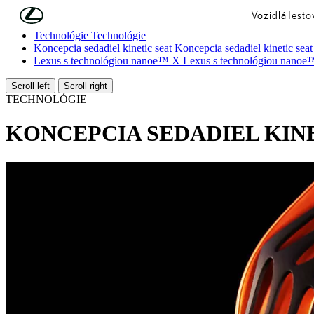
Skip to Main Content
(Press Enter)
Vozidlá
Testo
Technológie
Technológie
Koncepcia sedadiel kinetic seat
Koncepcia sedadiel kinetic seat
Lexus s technológiou nanoe™ X
Lexus s technológiou nano
Scroll left
Scroll right
TECHNOLÓGIE
KONCEPCIA SEDADIEL KIN