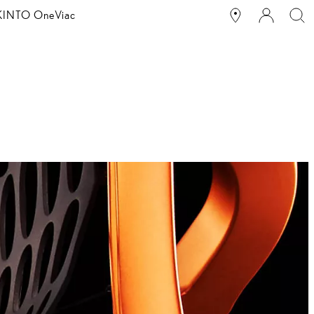
g KINTO One
Viac