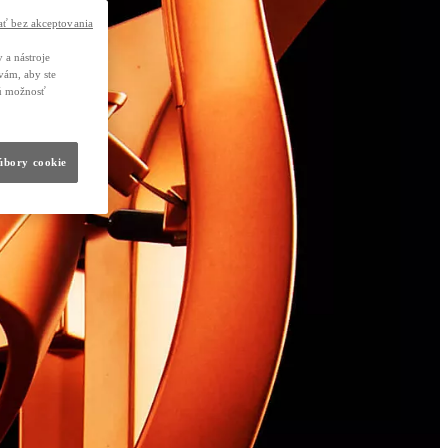
ť bez akceptovania
 a nástroje
vám, aby ste
nú možnosť
súbory cookie