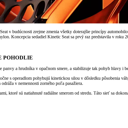
 Seat v budúcnosti zrejme zmenia všetky doterajšie princípy automobil
nylon. Koncepcia sedadiel Kinetic Seat sa prvý raz predstavila v roku 2
E POHODLIE
e panvy a hrudníka v opačnom smere, a stabilizuje tak pohyb hlavy i 
očne s operadlom pohybujú kinetickou silou v dôsledku pôsobenia váhy 
 odráža v nemennosti zorného poľa pasažiera.
nami, ktoré sú natiahnuté radiálne smerom od stredu. Táto sieť sa doko