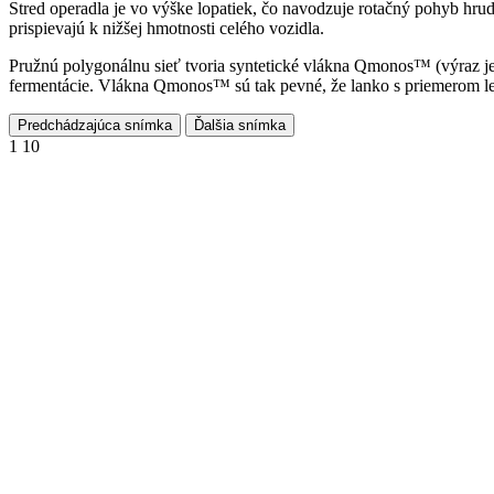
Stred operadla je vo výške lopatiek, čo navodzuje rotačný pohyb hrud
prispievajú k nižšej hmotnosti celého vozidla.
Pružnú polygonálnu sieť tvoria syntetické vlákna Qmonos™ (výraz je 
fermentácie. Vlákna Qmonos™ sú tak pevné, že lanko s priemerom len 
Predchádzajúca snímka
Ďalšia snímka
1
10