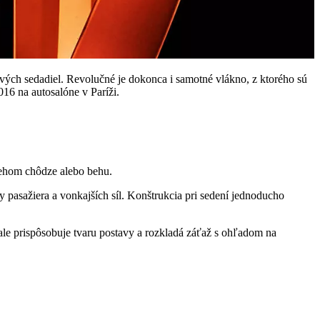
ových sedadiel. Revolučné je dokonca i samotné vlákno, z ktorého sú
016 na autosalóne v Paríži.
behom chôdze alebo behu.
pasažiera a vonkajších síl. Konštrukcia pri sedení jednoducho
nale prispôsobuje tvaru postavy a rozkladá záťaž s ohľadom na