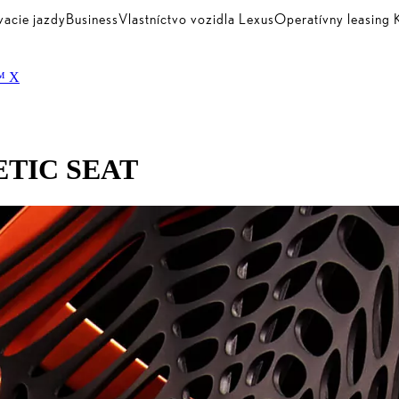
vacie jazdy
Business
Vlastníctvo vozidla Lexus
Operatívny leasin
e™ X
ETIC SEAT