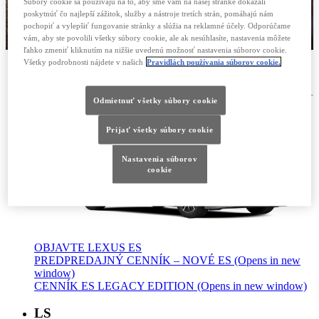
Súbory cookie sa používajú na to, aby sme vám na našej stránke dokázali
poskytnúť čo najlepší zážitok, služby a nástroje tretích strán, pomáhajú nám
pochopiť a vylepšiť fungovanie stránky a slúžia na reklamné účely. Odporúčame
vám, aby ste povolili všetky súbory cookie, ale ak nesúhlasíte, nastavenia môžete
ľahko zmeniť kliknutím na nižšie uvedenú možnosť nastavenia súborov cookie.
Všetky podrobnosti nájdete v našich
Pravidlách používania súborov cookie.
ES
Odmietnuť všetky súbory cookie
Prijať všetky súbory cookie
Nastavenia súborov
cookie
OBJAVTE LEXUS ES
PREDPREDAJNÝ CENNÍK – NOVÉ ES
(Opens in new
window)
CENNÍK ES LEGACY EDITION
(Opens in new window)
LS