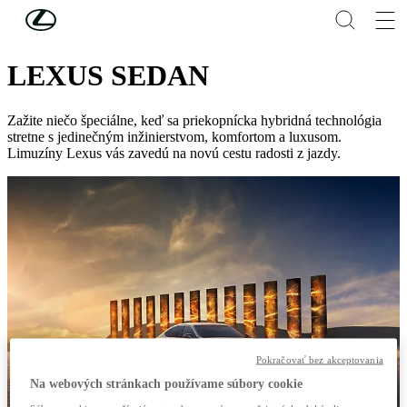
Skip to Main Content
(Press Enter)
VOZIDLÁ
LEXUS SEDAN
Zažite niečo špeciálne, keď sa priekopnícka hybridná technológia
stretne s jedinečným inžinierstvom, komfortom a luxusom.
Limuzíny Lexus vás zavedú na novú cestu radosti z jazdy.
Pokračovať bez akceptovania
Na webových stránkach používame súbory cookie