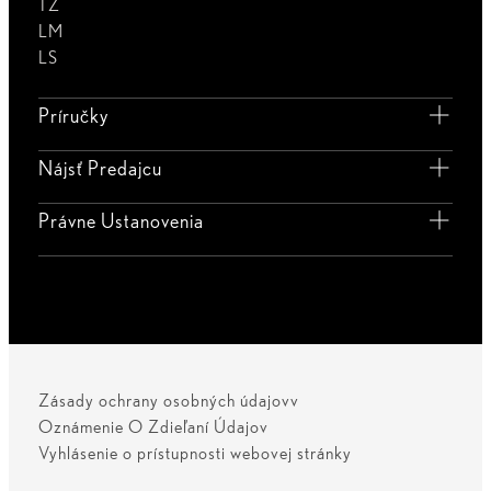
TZ
LM
LS
Príručky
Nájsť Predajcu
Právne Ustanovenia
Zásady ochrany osobných údajovv
Oznámenie O Zdieľaní Údajov
Vyhlásenie o prístupnosti webovej stránky