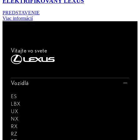
ELEKTRIFIKOVANÝ LEXUS
PREDSTAVENIE
Viac informácií
Vitajte vo svete
Vozidlá
ES
LBX
UX
NX
RX
RZ