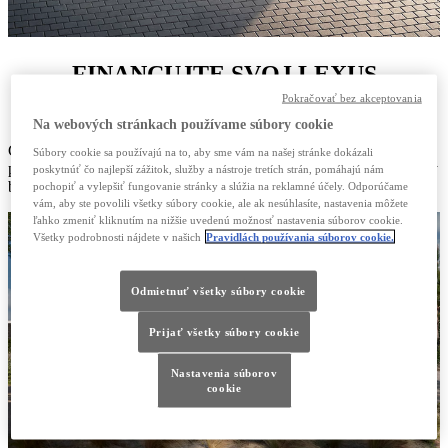
FINANCUJTE SVOJ LEXUS
Pokračovať bez akceptovania
Na webových stránkach používame súbory cookie
Chápeme, že každé podnikanie je jedinečné. Či už spravujete malý
Súbory cookie sa používajú na to, aby sme vám na našej stránke dokázali
park alebo celú flotilu, pripravíme vám cenovo výhodný balík, ktorý
poskytnúť čo najlepší zážitok, služby a nástroje tretích strán, pomáhajú nám
bude vyhovovať vám a vašej spoločnosti.
pochopiť a vylepšiť fungovanie stránky a slúžia na reklamné účely. Odporúčame
vám, aby ste povolili všetky súbory cookie, ale ak nesúhlasíte, nastavenia môžete
ľahko zmeniť kliknutím na nižšie uvedenú možnosť nastavenia súborov cookie.
Všetky podrobnosti nájdete v našich
Pravidlách používania súborov cookie.
Odmietnuť všetky súbory cookie
Prijať všetky súbory cookie
Nastavenia súborov
cookie