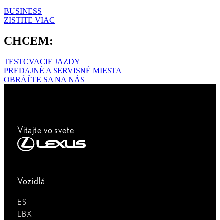
BUSINESS
ZISTITE VIAC
CHCEM:
TESTOVACIE JAZDY
PREDAJNÉ A SERVISNÉ MIESTA
OBRÁŤTE SA NA NÁS
Vitajte vo svete
Vozidlá
ES
LBX