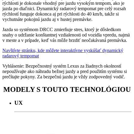
rýchlosti je dokonale vhodný pre jazdu vysokým tempom, ako je
jazda po diaľnici. Dynamický radarový tempomat pre celý rozsah
rýchlostí funguje dokonca aj pri rýchlosti do 40 km/h, takže si
vychutnáte pokojnú jazdu aj v hustej premávke.
Jazda so systémom DRCC zmierňuje stres, ktorý je dôsledkom
snahy o udržanie konštantnej vzdialenosti od vozidla vpredu, najmä
v meste a v prípade, keď vás môže brzdiť neočakávaná premávka.
Navštívte stránku, kde môžete interaktívne vyskúšať dynamický
radarový tempomat
Vyhlásenie: Bezpečnostný systém Lexus za žiadnych okolností
nepoužívajte ako náhradu bežnej jazdy a pred použitím systému si
prečítajte pokyny. Za bezpečnú jazdu je vždy zodpovedný vodič.
MODELY S TOUTO TECHNOLÓGIOU
UX