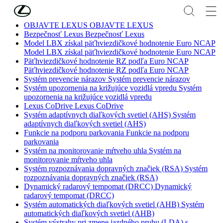
Skip to Main Content
(Press Enter)
OBJAVTE LEXUS
OBJAVTE LEXUS
Bezpečnosť Lexus
Bezpečnosť Lexus
Model LBX získal päťhviezdičkové hodnotenie Euro NCAP
Model LBX získal päťhviezdičkové hodnotenie Euro NCAP
Päťhviezdičkové hodnotenie RZ podľa Euro NCAP
Päťhviezdičkové hodnotenie RZ podľa Euro NCAP
Systém prevencie nárazov
Systém prevencie nárazov
Systém upozornenia na križujúce vozidlá vpredu
Systém
upozornenia na križujúce vozidlá vpredu
Lexus CoDrive
Lexus CoDrive
Systém adaptívnych diaľkových svetiel (AHS)
Systém
adaptívnych diaľkových svetiel (AHS)
Funkcie na podporu parkovania
Funkcie na podporu
parkovania
Systém na monitorovanie mŕtveho uhla
Systém na
monitorovanie mŕtveho uhla
Systém rozpoznávania dopravných značiek (RSA)
Systém
rozpoznávania dopravných značiek (RSA)
Dynamický radarový tempomat (DRCC)
Dynamický
radarový tempomat (DRCC)
Systém automatických diaľkových svetiel (AHB)
Systém
automatických diaľkových svetiel (AHB)
Systém výstrahy pri zmene jazdného pruhu (LDA) s