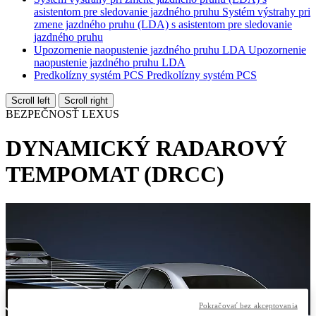
asistentom pre sledovanie jazdného pruhu
Systém výstrahy pri
zmene jazdného pruhu (LDA) s asistentom pre sledovanie
jazdného pruhu
Upozornenie naopustenie jazdného pruhu LDA
Upozornenie
naopustenie jazdného pruhu LDA
Predkolízny systém PCS
Predkolízny systém PCS
Scroll left
Scroll right
BEZPEČNOSŤ LEXUS
DYNAMICKÝ RADAROVÝ
TEMPOMAT (DRCC)
Pokračovať bez akceptovania