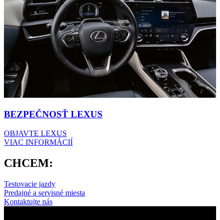
BEZPEČNOSŤ LEXUS
OBJAVTE LEXUS
VIAC INFORMÁCIÍ
CHCEM:
Testovacie jazdy
Predajné a servisné miesta
Kontaktujte nás