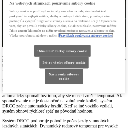
Na webových stránkach používame súbory cookie
Súbory cookie sa používajú na to, aby sme vám na našej stránke dokázali
poskytnúť čo najlepší zážitok, služby a nástroje tretích strán, pomáhajú nám
pochopiť a vylepšiť fungovanie stránky a slúžia na reklamné účely. Odporúčame
vám, aby ste povolili všetky súbory cookie, ale ak nesúhlasíte, nastavenia môžete
ľahko zmeniť kliknutím na nižšie uvedenú možnosť nastavenia súborov cookie.
Všetky podrobnosti nájdete v našich
Pravidlách používania súborov cookie.
Odmietnuť všetky súbory cookie
Aby vozidlo zaistilo optimálnu bezpečnosť pri jazde ustálenou
rýchlosťou, musí reagovať na svoje prostredie. Dynamický radarový
Prijať všetky súbory cookie
tempomat zaručuje, že budete vždy udržiavať dostatočnú
vzdialenosť od vozidiel vpredu.
Nastavenia súborov
cookie
Systém DRCC zaznamenáva pomalšie vozidlá vpredu. Využíva na
to mikrovlnný radar namontovaný na mriežke chladiča a kameru vo
vozidle. Keď systém zaznamená prekážku, vaše vozidlo
automaticky spomalí bez toho, aby ste museli zrušiť tempomat. Ak
spomaľovanie nie je dostatočné na zabránenie kolízii, systém
DRCC začne automaticky brzdiť. Keď sa iné vozidlo vzdiali,
systém obnoví rýchlosť späť na pôvodnú hodnotu.
Systém DRCC podporuje pohodlie počas jazdy v mnohých
jazdných situáciách. Dynamický radarový tempomat pre vysoké