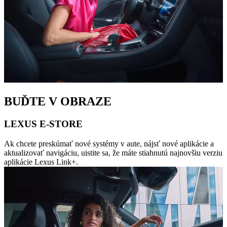
BUĎTE V OBRAZE
LEXUS E-STORE
Ak chcete preskúmať nové systémy v aute, nájsť nové aplikácie a
aktualizovať navigáciu, uistite sa, že máte stiahnutú najnovšiu verziu
aplikácie Lexus Link+.