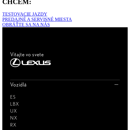
CHCEM:
TESTOVACIE JAZDY
PREDAJNÉ A SERVISNÉ MIESTA
OBRÁŤTE SA NA NÁS
Vitajte vo svete
Vozidlá
ES
LBX
UX
NX
RX