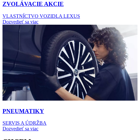
ZVOLÁVACIE AKCIE
VLASTNÍCTVO VOZIDLA LEXUS
Dozvedieť sa viac
PNEUMATIKY
SERVIS A ÚDRŽBA
Dozvedieť sa viac