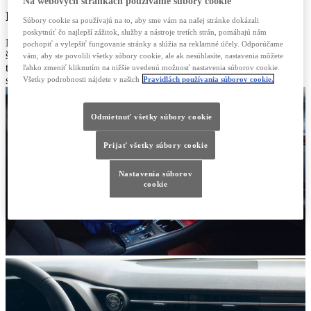
Na webových stránkach používame súbory cookie
POKROČILÉ SYSTÉMY
Súbory cookie sa používajú na to, aby sme vám na našej stránke dokázali
poskytnúť čo najlepší zážitok, služby a nástroje tretích strán, pomáhajú nám
Navrhnuté tak, aby uľahčili každú jazdu. Užívajte si výhody
pochopiť a vylepšiť fungovanie stránky a slúžia na reklamné účely. Odporúčame
špičkového multimediálneho systému. Využite výhody intuitívnej
vám, aby ste povolili všetky súbory cookie, ale ak nesúhlasíte, nastavenia môžete
technológie, okamžitých reakcií a najnovších funkcií s našimi
ľahko zmeniť kliknutím na nižšie uvedenú možnosť nastavenia súborov cookie.
Všetky podrobnosti nájdete v našich
Pravidlách používania súborov cookie.
službami konektivity Lexus Link+ a zažite čistý pôžitok z jazdy.
Odmietnuť všetky súbory cookie
Prijať všetky súbory cookie
Nastavenia súborov
cookie