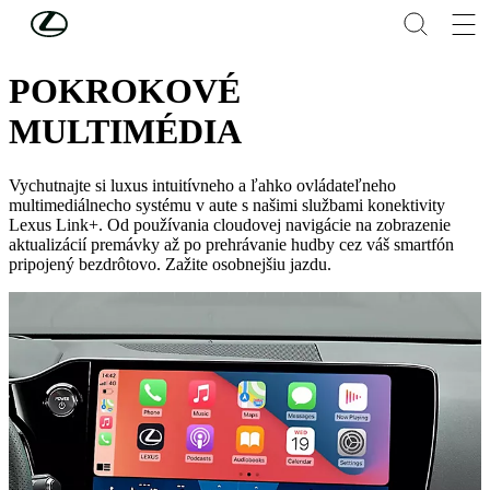
Skip to Main Content
(Press Enter)
BEZPROBLÉMOVÁ TECHNOLÓGIA
POKROKOVÉ
MULTIMÉDIA
Vychutnajte si luxus intuitívneho a ľahko ovládateľneho
multimediálnecho systému v aute s našimi službami konektivity
Lexus Link+. Od používania cloudovej navigácie na zobrazenie
aktualizácií premávky až po prehrávanie hudby cez váš smartfón
pripojený bezdrôtovo. Zažite osobnejšiu jazdu.