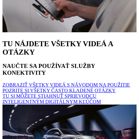
TU NÁJDETE VŠETKY VIDEÁ A
OTÁZKY
NAUČTE SA POUŽÍVAŤ SLUŽBY
KONEKTIVITY
ZOBRAZIŤ VŠETKY VIDEÁ S NÁVODOM NA POUŽITIE
POZRITE SI VŠETKY ČASTO KLADENÉ OTÁZKY
TU SI MÔŽETE STIAHNUŤ SPRIEVODCU
INTELIGENTNÝM DIGITÁLNYM KĽÚČOM