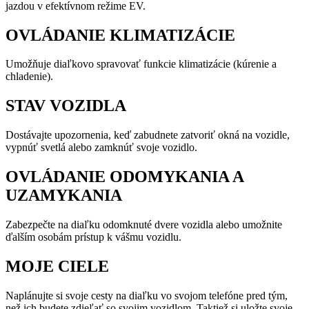
jazdou v efektívnom režime EV.
OVLÁDANIE KLIMATIZÁCIE
Umožňuje diaľkovo spravovať funkcie klimatizácie (kúrenie a
chladenie).
STAV VOZIDLA
Dostávajte upozornenia, keď zabudnete zatvoriť okná na vozidle,
vypnúť svetlá alebo zamknúť svoje vozidlo.
OVLÁDANIE ODOMYKANIA A
UZAMYKANIA
Zabezpečte na diaľku odomknuté dvere vozidla alebo umožnite
ďalším osobám prístup k vášmu vozidlu.
MOJE CIELE
Naplánujte si svoje cesty na diaľku vo svojom telefóne pred tým,
než ich budete zdieľať so svojim vozidlom. Taktiež si uložte svoje