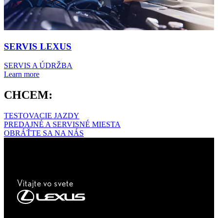
SERVIS LEXUS
SERVIS A ÚDRŽBA
Learn more
CHCEM:
TESTOVACIE JAZDY
PREDAJNÉ A SERVISNÉ MIESTA
OBRÁŤTE SA NA NÁS
Vitajte vo svete