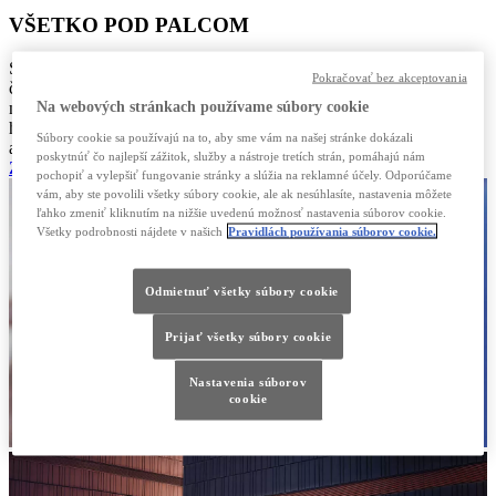
VŠETKO POD PALCOM
Spravujte svoj Lexus pomocou aplikácie Lexus Link+. Odmrazte
Pokračovať bez akceptovania
čelné sklo a predhrejte vozidlo v zime alebo ho ochlaďte v lete, skôr
Na webových stránkach používame súbory cookie
než vyrazíte. Máte obavy, že ste nechali odomknuté auto? Môžete
ho na diaľku skontrolovať, zamknúť a odomknúť odkiaľkoľvek. V
Súbory cookie sa používajú na to, aby sme vám na našej stránke dokázali
aplikácii Lexus Link+ môžete objaviť ešte oveľa viac.
poskytnúť čo najlepší zážitok, služby a nástroje tretích strán, pomáhajú nám
ZISTITE VIAC
pochopiť a vylepšiť fungovanie stránky a slúžia na reklamné účely. Odporúčame
vám, aby ste povolili všetky súbory cookie, ale ak nesúhlasíte, nastavenia môžete
ľahko zmeniť kliknutím na nižšie uvedenú možnosť nastavenia súborov cookie.
Všetky podrobnosti nájdete v našich
Pravidlách používania súborov cookie.
Odmietnuť všetky súbory cookie
Prijať všetky súbory cookie
Nastavenia súborov
cookie