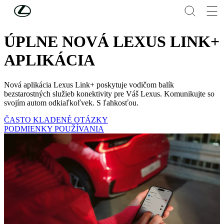
Skip to Main Content
(Press Enter)
EŠTE LEPŠIA KOMUNIKÁCIA
ÚPLNE NOVÁ LEXUS LINK+
APLIKÁCIA
Nová aplikácia Lexus Link+ poskytuje vodičom balík
bezstarostných služieb konektivity pre Váš Lexus. Komunikujte so
svojím autom odkiaľkoľvek. S ľahkosťou.
ČASTO KLADENÉ OTÁZKY
PODMIENKY POUŽÍVANIA