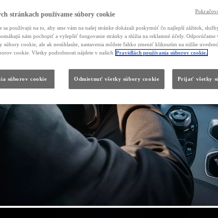
Pokračova
ch stránkach používame súbory cookie
 sa používajú na to, aby sme vám na našej stránke dokázali poskytnúť čo najlepší zážitok, služby
, pomáhajú nám pochopiť a vylepšiť fungovanie stránky a slúžia na reklamné účely. Odporúčame 
ky súbory cookie, ale ak nesúhlasíte, nastavenia môžete ľahko zmeniť kliknutím na nižšie uvede
borov cookie. Všetky podrobnosti nájdete v našich
Pravidlách používania súborov cookie.
ia súborov cookie
Odmietnuť všetky súbory cookie
Prijať všetky 