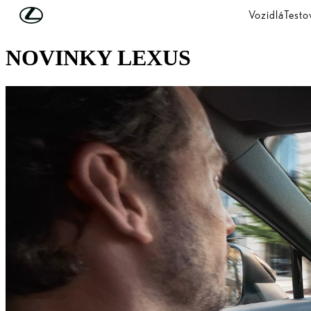
Skip to Main Content
(Press Enter)
Vozidlá
Testo
OBJAVTE LEXUS
NOVINKY LEXUS