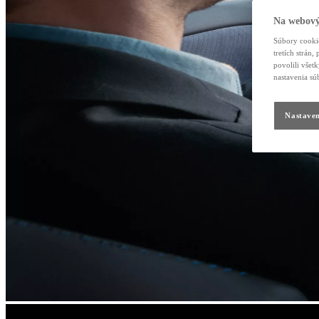
Na webový
Súbory cookie
tretích strán
povolili všet
nastavenia sú
Nastaven