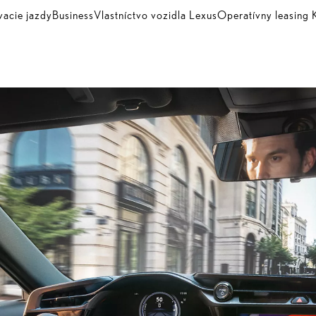
vacie jazdy
Business
Vlastníctvo vozidla Lexus
Operatívny leasin