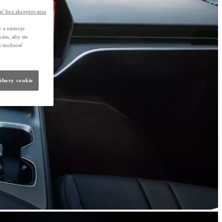
ť bez akceptovania
 a nástroje
vám, aby ste
nú možnosť
súbory cookie