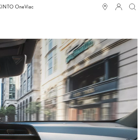
g KINTO One
Viac