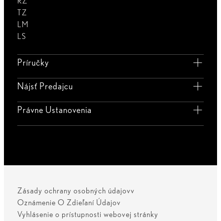
RZ
TZ
LM
LS
Príručky
Nájsť Predajcu
Právne Ustanovenia
Zásady ochrany osobných údajovv
Oznámenie O Zdieľaní Údajov
Vyhlásenie o prístupnosti webovej stránky