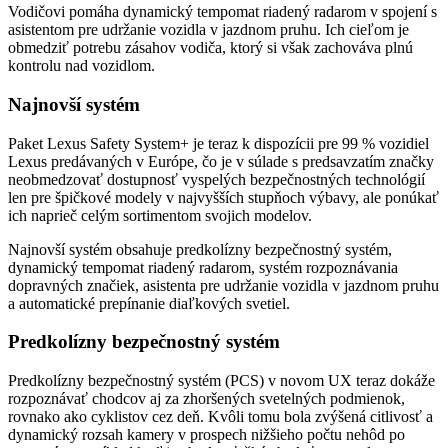
Vodičovi pomáha dynamický tempomat riadený radarom v spojení s
asistentom pre udržanie vozidla v jazdnom pruhu. Ich cieľom je
obmedziť potrebu zásahov vodiča, ktorý si však zachováva plnú
kontrolu nad vozidlom.
Najnovší systém
Paket Lexus Safety System+ je teraz k dispozícii pre 99 % vozidiel
Lexus predávaných v Európe, čo je v súlade s predsavzatím značky
neobmedzovať dostupnosť vyspelých bezpečnostných technológií
len pre špičkové modely v najvyšších stupňoch výbavy, ale ponúkať
ich naprieč celým sortimentom svojich modelov.
Najnovší systém obsahuje predkolízny bezpečnostný systém,
dynamický tempomat riadený radarom, systém rozpoznávania
dopravných značiek, asistenta pre udržanie vozidla v jazdnom pruhu
a automatické prepínanie diaľkových svetiel.
Predkolízny bezpečnostný systém
Predkolízny bezpečnostný systém (PCS) v novom UX teraz dokáže
rozpoznávať chodcov aj za zhoršených svetelných podmienok,
rovnako ako cyklistov cez deň. Kvôli tomu bola zvýšená citlivosť a
dynamický rozsah kamery v prospech nižšieho počtu nehôd po