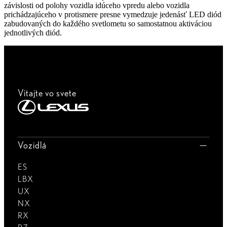
závislosti od polohy vozidla idúceho vpredu alebo vozidla
prichádzajúceho v protismere presne vymedzuje jedenásť LED diód
zabudovaných do každého svetlometu so samostatnou aktiváciou
jednotlivých diód.
Vitajte vo svete
Vozidlá
ES
LBX
UX
NX
RX