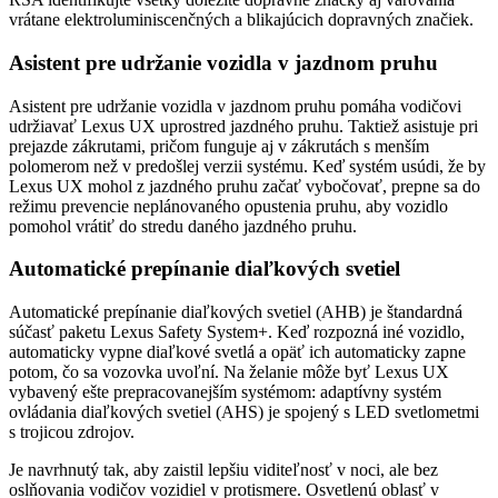
vrátane elektroluminiscenčných a blikajúcich dopravných značiek.
Asistent pre udržanie vozidla v jazdnom pruhu
Asistent pre udržanie vozidla v jazdnom pruhu pomáha vodičovi
udržiavať Lexus UX uprostred jazdného pruhu. Taktiež asistuje pri
prejazde zákrutami, pričom funguje aj v zákrutách s menším
polomerom než v predošlej verzii systému. Keď systém usúdi, že by
Lexus UX mohol z jazdného pruhu začať vybočovať, prepne sa do
režimu prevencie neplánovaného opustenia pruhu, aby vozidlo
pomohol vrátiť do stredu daného jazdného pruhu.
Automatické prepínanie diaľkových svetiel
Automatické prepínanie diaľkových svetiel (AHB) je štandardná
súčasť paketu Lexus Safety System+. Keď rozpozná iné vozidlo,
automaticky vypne diaľkové svetlá a opäť ich automaticky zapne
potom, čo sa vozovka uvoľní. Na želanie môže byť Lexus UX
vybavený ešte prepracovanejším systémom: adaptívny systém
ovládania diaľkových svetiel (AHS) je spojený s LED svetlometmi
s trojicou zdrojov.
Je navrhnutý tak, aby zaistil lepšiu viditeľnosť v noci, ale bez
oslňovania vodičov vozidiel v protismere. Osvetlenú oblasť v