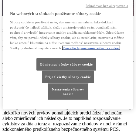
Pokračovať bez akceptovania
Na webových stránkach používame súbory cookie
Súbory cookie sa používajú na to, aby sme vám na našej stránke dokázali
Nový Lexus UX dosiahol v najnovších testoch Euro NCAP
poskytnúť čo najlepší zážitok, služby a nástroje tretích strán, pomáhajú nám
maximálne päťhviezdičkové ohodnotenie. Tento crossover teda patrí
pochopiť a vylepšiť fungovanie stránky a slúžia na reklamné účely. Odporúčame
k najbezpečnejším vozidlám vo svojej kategórii v oblasti ochrany
vám, aby ste povolili všetky súbory cookie, ale ak nesúhlasíte, nastavenia môžete
vodiča aj posádky. Zároveň je v danej triede najlepší v ochrane
ľahko zmeniť kliknutím na nižšie uvedenú možnosť nastavenia súborov cookie.
chodcov a cyklistov vďaka systému automatického núdzového
Všetky podrobnosti nájdete v našich
Pravidlách používania súborov cookie.
brzdenia.
Je vybavený najnovšou verziou paketu Lexus Safety System+, ktorý
Odmietnuť všetky súbory cookie
zahŕňa technológie aktívnej bezpečnosti Lexus. Okrem toho sa
môže pochváliť mimoriadnymi parametrami pasívnej bezpečnosti
Prijať všetky súbory cookie
vďaka mimoriadne tuhej podvozkovej platforme GA-C (Global
Architecture-C) a ôsmim airbagom v štandardnej výbave.
Nastavenia súborov
cookie
Druhá generácia paketu technológií
Druhá generácia paketu technológií Lexus Safety System+ obsahuje
niekoľko nových prvkov pomáhajúcich predchádzať nehodám
alebo zmierňovať ich následky. Je to napríklad rozpoznávanie
cyklistov za dňa a teraz aj rozpoznávanie chodcov v noci v rámci
zdokonaleného predkolízneho bezpečnostného systému PCS.