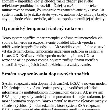
zotmení – napríklad keď je chodca ťažké zbadať pre svetlo
reflektorov protiidúceho vozidla. Ďalej sa rozšíril uhol detekcie
milimetrového radaru, čo umožnilo zaznamenávanie cyklistov. Ak
systém usúdi, že je riziko stretu vysoké, automaticky aktivuje brzdy,
aby k nehode vôbec nedošlo, alebo sa aspoň zmiernili jej následky.
Dynamický tempomat riadený radarom
Tento systém využíva radar pracujúci v pásme milimetrových vĺn
spolu s kamerou na rozpoznávanie vozidiel idúcich vpredu a
udržiavanie bezpečného odstupu. Ak vozidlo vpredu úplne zastaví,
vďaka dynamickému tempomatu riadenému radarom sa zastaví aj
Lexus UX. Keď sa vozidlo vpredu rozbehne, Lexus UX sa
rozbehne až na podnet vodiča. Systém znižuje únavu vodiča v
situáciách vyžadujúcich časté rozbiehanie a zastavovanie.
Systém rozpoznávania dopravných značiek
Systém rozpoznávania dopravných značiek (RSA) v novom modeli
UX sleduje dopravné značenie a poskytuje vodičovi príslušné
informácie na multifunkčnom informačnom displeji. Ak je systém
RSA prepojený s dynamickým tempomatom riadeným radarom, je
možné jediným dotykom ľahko zmeniť nastavenie rýchlosti jazdy v
súlade s rýchlostným obmedzením, ktoré systém RSA rozpoznal.
RSA identifikujte všetky dôležité dopravné značky aj varovania