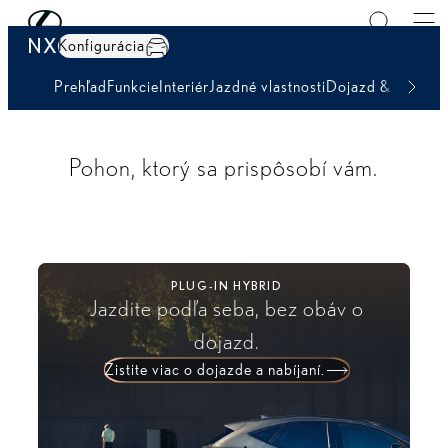
Testovacia Jazda
Skip to Main Content
(Press Enter)
NX
Konfigurácia
Prehľad
Funkcie
Interiér
Jazdné vlastnosti
Dojazd & Nabíjan
Pohon, ktorý sa prispôsobí vám.
PLUG-IN HYBRID
Jazdite podľa seba, bez obáv o
dojazd.
Zistite viac o dojazde a nabíjaní.