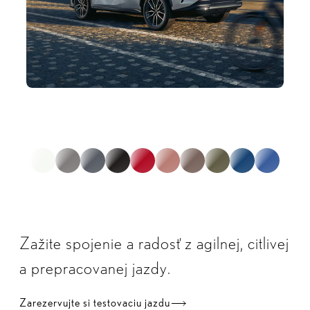
ilustračné, neobsahuje všetky verzie
1
zo
0
Zažite spojenie a radosť z agilnej, citlivej
a prepracovanej jazdy.
Zarezervujte si testovaciu jazdu