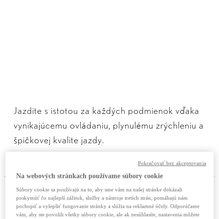
Jazdite s istotou za každých podmienok vďaka
vynikajúcemu ovládaniu, plynulému zrýchleniu a
špičkovej kvalite jazdy.
Pokračovať bez akceptovania
Na webových stránkach používame súbory cookie
Súbory cookie sa používajú na to, aby sme vám na našej stránke dokázali
poskytnúť čo najlepší zážitok, služby a nástroje tretích strán, pomáhajú nám
pochopiť a vylepšiť fungovanie stránky a slúžia na reklamné účely. Odporúčame
Zarezervujte si testovaciu jazdu s
vám, aby ste povolili všetky súbory cookie, ale ak nesúhlasíte, nastavenia môžete