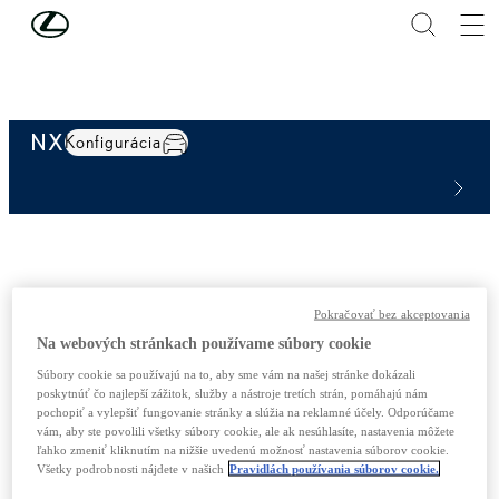
Skip to Main Content
(Press Enter)
NX
Konfigurácia
Pokračovať bez akceptovania
Na webových stránkach používame súbory cookie
Súbory cookie sa používajú na to, aby sme vám na našej stránke dokázali
poskytnúť čo najlepší zážitok, služby a nástroje tretích strán, pomáhajú nám
pochopiť a vylepšiť fungovanie stránky a slúžia na reklamné účely. Odporúčame
Nakonfigurujte si svoj NX
vám, aby ste povolili všetky súbory cookie, ale ak nesúhlasíte, nastavenia môžete
ľahko zmeniť kliknutím na nižšie uvedenú možnosť nastavenia súborov cookie.
Všetky podrobnosti nájdete v našich
Pravidlách používania súborov cookie.