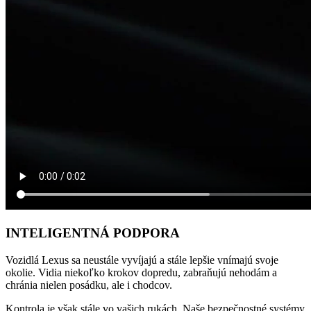
INTELIGENTNÁ PODPORA
Vozidlá Lexus sa neustále vyvíjajú a stále lepšie vnímajú svoje
okolie. Vidia niekoľko krokov dopredu, zabraňujú nehodám a
chránia nielen posádku, ale i chodcov.
Kontrola je však stále vo vašich rukách. Naše bezpečnostné systémy