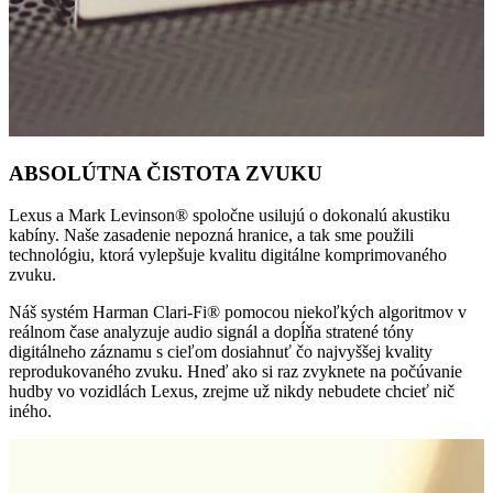
ABSOLÚTNA ČISTOTA ZVUKU
Lexus a Mark Levinson® spoločne usilujú o dokonalú akustiku
kabíny. Naše zasadenie nepozná hranice, a tak sme použili
technológiu, ktorá vylepšuje kvalitu digitálne komprimovaného
zvuku.
Náš systém Harman Clari-Fi® pomocou niekoľkých algoritmov v
reálnom čase analyzuje audio signál a dopĺňa stratené tóny
digitálneho záznamu s cieľom dosiahnuť čo najvyššej kvality
reprodukovaného zvuku. Hneď ako si raz zvyknete na počúvanie
hudby vo vozidlách Lexus, zrejme už nikdy nebudete chcieť nič
iného.