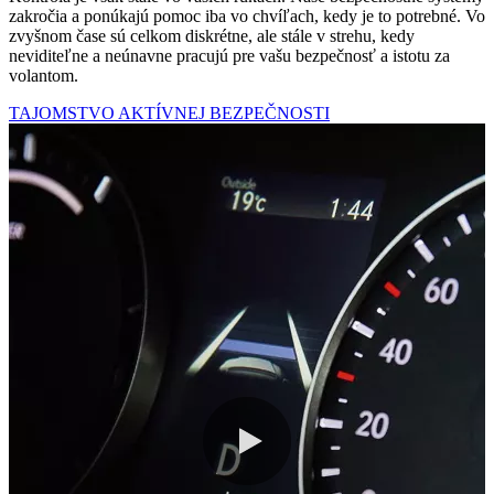
zakročia a ponúkajú pomoc iba vo chvíľach, kedy je to potrebné. Vo
zvyšnom čase sú celkom diskrétne, ale stále v strehu, kedy
neviditeľne a neúnavne pracujú pre vašu bezpečnosť a istotu za
volantom.
TAJOMSTVO AKTÍVNEJ BEZPEČNOSTI