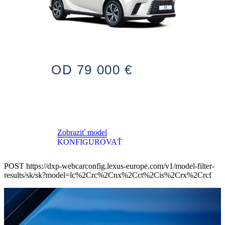
OD 79 000 €
Zobraziť model
KONFIGUROVAŤ
POST https://dxp-webcarconfig.lexus-europe.com/v1/model-filter-
results/sk/sk?model=lc%2Crc%2Cnx%2Cct%2Cis%2Crx%2Crcf