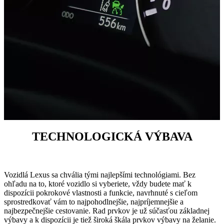
0:00 / 0:02
TECHNOLOGICKÁ VÝBAVA
Vozidlá Lexus sa chvália tými najlepšími technológiami. Bez
ohľadu na to, ktoré vozidlo si vyberiete, vždy budete mať k
dispozícii pokrokové vlastnosti a funkcie, navrhnuté s cieľom
sprostredkovať vám to najpohodlnejšie, najpríjemnejšie a
najbezpečnejšie cestovanie. Rad prvkov je už súčasťou základnej
výbavy a k dispozícii je tiež široká škála prvkov výbavy na želanie.