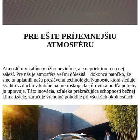
PRE EŠTE PRÍJEMNEJŠIU
ATMOSFÉRU
Atmosféru v kabíne možno nevidíme, ale napriek tomu na nej
záleží. Pre nás je atmosféra veľmi dôležitá – dokonca natoľko, že
sme tu uplatnili našu preslávenú technológiu Nanoe®, ktorá sleduje
kvalitu vzduchu v kabíne na mikroskopickej úrovni a podľa potreby
ju upravuje. Táto inovácia, zďaleka prekračujúca schopnosti bežnej
klimatizácie, zaručuje vrcholné pohodlie pri všetkých okolnostiach.