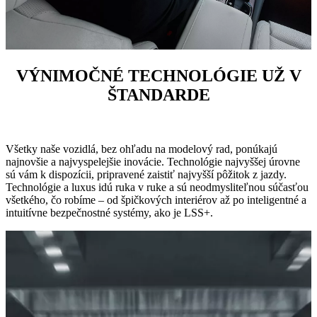
VÝNIMOČNÉ TECHNOLÓGIE UŽ V
ŠTANDARDE
Všetky naše vozidlá, bez ohľadu na modelový rad, ponúkajú
najnovšie a najvyspelejšie inovácie. Technológie najvyššej úrovne
sú vám k dispozícii, pripravené zaistiť najvyšší pôžitok z jazdy.
Technológie a luxus idú ruka v ruke a sú neodmysliteľnou súčasťou
všetkého, čo robíme – od špičkových interiérov až po inteligentné a
intuitívne bezpečnostné systémy, ako je LSS+.