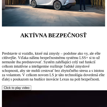
AKTÍVNA BEZPEČNOSŤ
Predstavte si vozidlo, ktoré má zmysly – podobne ako vy, ale ešte
citlivejšie. Vďaka nášmu bezpečnostnému systému LSS+ si to už
nemusíte iba predstavovať. Systém zahŕňajúci celý rad funkcií
celkom intuitívne a inteligentne rozširuje ľudské zmyslové
schopnosti, aby ste mohli cestovať bez zbytočného stresu a s istotou
za volantom. V celkom novom LS je táto technológia dovedená ešte
ďalej s poukazom na budúce inovácie Lexus na poli bezpečnosti.
Click to play video