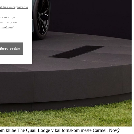
ť bez akceptovania
 a nástroje
vám, aby ste
nú možnosť
súbory cookie
ovom klube The Quail Lodge v kalifornskom meste Carmel. Nový