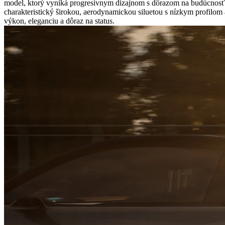
model, ktorý vyniká progresívnym dizajnom s dôrazom na budúcnosť a
charakteristický širokou, aerodynamickou siluetou s nízkym profilom 
výkon, eleganciu a dôraz na status.