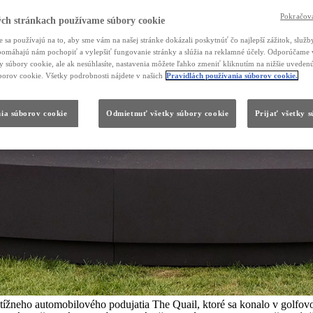
Pokračova
ch stránkach používame súbory cookie
 sa používajú na to, aby sme vám na našej stránke dokázali poskytnúť čo najlepší zážitok, služby
, pomáhajú nám pochopiť a vylepšiť fungovanie stránky a slúžia na reklamné účely. Odporúčame 
ky súbory cookie, ale ak nesúhlasíte, nastavenia môžete ľahko zmeniť kliknutím na nižšie uvede
borov cookie. Všetky podrobnosti nájdete v našich
Pravidlách používania súborov cookie.
ia súborov cookie
Odmietnuť všetky súbory cookie
Prijať všetky 
estížneho automobilového podujatia The Quail, ktoré sa konalo v golf