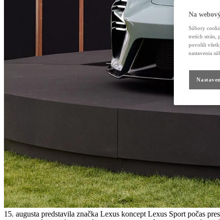
Na webový
Súbory cookie
tretích strán
povolili všet
nastavenia sú
Nastaven
15. augusta predstavila značka Lexus koncept Lexus Sport počas pr