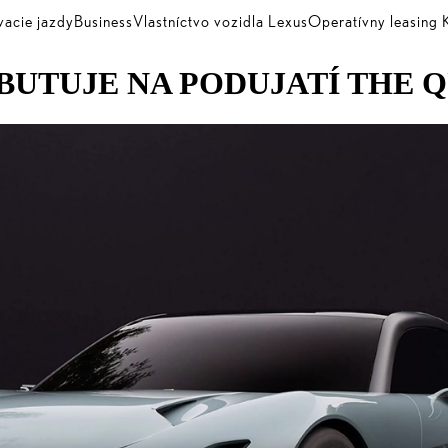
vacie jazdy
Business
Vlastníctvo vozidla Lexus
Operatívny leasin
BUTUJE NA PODUJATÍ THE 