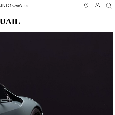
g KINTO One
Viac
QUAIL