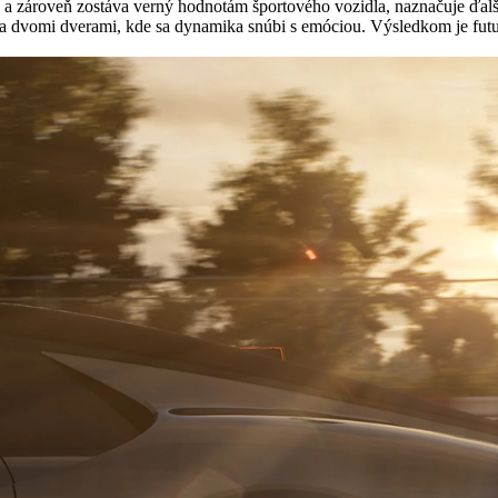
 zároveň zostáva verný hodnotám športového vozidla, naznačuje ďalší
a dvomi dverami, kde sa dynamika snúbi s emóciou. Výsledkom je futuri