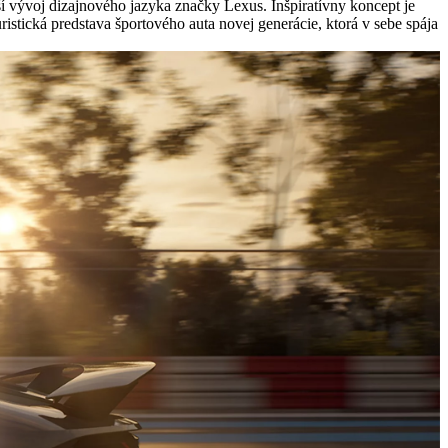
 vývoj dizajnového jazyka značky Lexus. Inšpiratívny koncept je
stická predstava športového auta novej generácie, ktorá v sebe spája