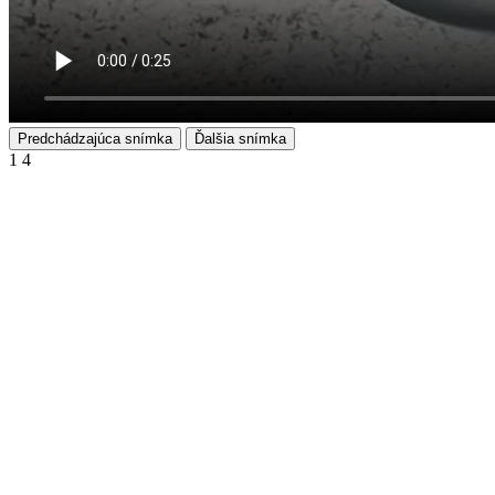
Predchádzajúca snímka
Ďalšia snímka
1
4