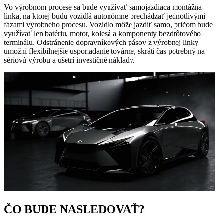
Vo výrobnom procese sa bude využívať samojazdiaca montážna
linka, na ktorej budú vozidlá autonómne prechádzať jednotlivými
fázami výrobného procesu. Vozidlo môže jazdiť samo, pričom bude
využívať len batériu, motor, kolesá a komponenty bezdrôtového
terminálu. Odstránenie dopravníkových pásov z výrobnej linky
umožní flexibilnejšie usporiadanie továrne, skráti čas potrebný na
sériovú výrobu a ušetrí investičné náklady.
ČO BUDE NASLEDOVAŤ?