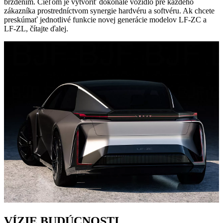
brzdením. Cieľom je vytvoriť dokonalé vozidlo pre každého
zákazníka prostredníctvom synergie hardvéru a softvéru. Ak chcete
preskúmať jednotlivé funkcie novej generácie modelov LF-ZC a
LF-ZL, čítajte ďalej.
VÍZIE BUDÚCNOSTI