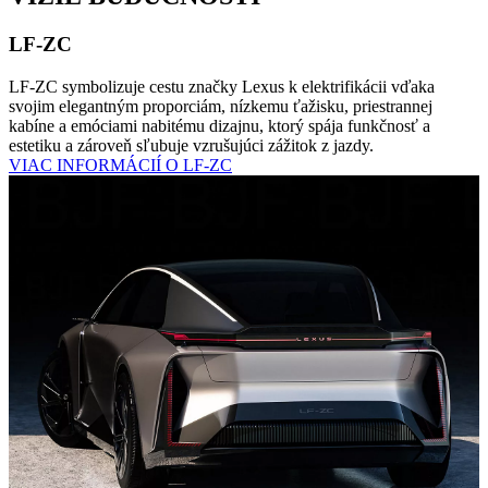
LF-ZC
LF-ZC symbolizuje cestu značky Lexus k elektrifikácii vďaka
svojim elegantným proporciám, nízkemu ťažisku, priestrannej
kabíne a emóciami nabitému dizajnu, ktorý spája funkčnosť a
estetiku a zároveň sľubuje vzrušujúci zážitok z jazdy.
VIAC INFORMÁCIÍ O LF-ZC