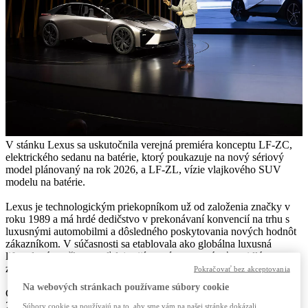
V stánku Lexus sa uskutočnila verejná premiéra konceptu LF-ZC,
elektrického sedanu na batérie, ktorý poukazuje na nový sériový
model plánovaný na rok 2026, a LF-ZL, vízie vlajkového SUV
modelu na batérie.
Lexus je technologickým priekopníkom už od založenia značky v
roku 1989 a má hrdé dedičstvo v prekonávaní konvencií na trhu s
luxusnými automobilmi a dôsledného poskytovania nových hodnôt
zákazníkom. V súčasnosti sa etablovala ako globálna luxusná
lifestylová značka a naďalej prijíma výzvy vytvárať vozidlá a
zážitky, ktoré prekonávajú očakávania zákazníkov.
Pokračovať bez akceptovania
Na webových stránkach používame súbory cookie
Cieľom značky Lexus je stať sa do roku 2030 v Európe a do roku
2035 celosvetovo značkou vozidiel na elektrický pohon. Na
Súbory cookie sa používajú na to, aby sme vám na našej stránke dokázali