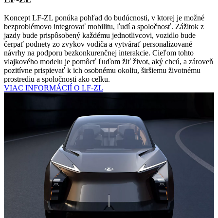
Koncept LF-ZL ponúka pohľad do budúcnosti, v ktorej je možné
bezproblémovo integrovať mobilitu, ľudí a spoločnosť. Zážitok z
jazdy bude prispôsobený každému jednotlivcovi, vozidlo bude
čerpať podnety zo zvykov vodiča a vytvárať personalizované
návrhy na podporu bezkonkurenčnej interakcie. Cieľom tohto
vlajkového modelu je pomôcť ľuďom žiť život, aký chcú, a zároveň
pozitívne prispievať k ich osobnému okoliu, širšiemu životnému
prostrediu a spoločnosti ako celku.
VIAC INFORMÁCIÍ O LF-ZL