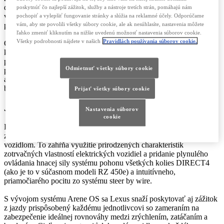
dosiahnutie tohto cieľa zavedie úplne novú modulárnu štruktúru
poskytnúť čo najlepší zážitok, služby a nástroje tretích strán, pomáhajú nám
vozidla, prijme špičkové nové výrobné technológie a úplne
pochopiť a vylepšiť fungovanie stránky a slúžia na reklamné účely. Odporúčame
vám, aby ste povolili všetky súbory cookie, ale ak nesúhlasíte, nastavenia môžete
prepracuje softvérovú platformu svojho vozidla.
ľahko zmeniť kliknutím na nižšie uvedenú možnosť nastavenia súborov cookie.
Všetky podrobnosti nájdete v našich
Pravidlách používania súborov cookie.
Obe koncepčné vozidlá sú vybavené plne digitálnym inteligentným
kokpitom novej generácie, ktorý poskytuje intuitívny a rýchly
prístup k základným ovládacím prvkom v pohlcujúcom jazdnom
Odmietnuť všetky súbory cookie
prostredí. Nový softvér rozhrania Arene OS umožní postupné
aktualizácie funkcií, ktoré budú držať krok s vývojom
bezpečnostných systémov a multimediálnych funkcií.
Prijať všetky súbory cookie
JAZDNÉ VLASTNOSTI
Nastavenia súborov
cookie
Pri vývoji novej generácie elektrických vozidiel sa Lexus snaží
zvýšiť pôžitok z jazdy, aby sa vodič cítil v dokonalom spojení s
vozidlom. To zahŕňa využitie prirodzených charakteristík
zotrvačných vlastností elektrických vozidiel a pridanie plynulého
ovládania hnacej sily systému pohonu všetkých kolies DIRECT4
(ako je to v súčasnom modeli RZ 450e) a intuitívneho,
priamočiarého pocitu zo systému steer by wire.
S vývojom systému Arene OS sa Lexus snaží poskytovať aj zážitok
z jazdy prispôsobený každému jednotlivcovi so zameraním na
zabezpečenie ideálnej rovnováhy medzi zrýchlením, zatáčaním a