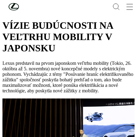
Skip to Main Content
(Press Enter)
KONCEPČNÉ MODELY S ELEKTRICKÝM POHO
VÍZIE BUDÚCNOSTI NA
VEĽTRHU MOBILITY V
JAPONSKU
Lexus predstavil na prvom japonskom veľtrhu mobility (Tokio, 26.
októbra až 5. novembra) nové koncepčné modely s elektrickým
pohonom. Vychádzajúc z témy "Posúvanie hraníc elektrifikovaného
zážitku" spoločnosť poskytla bohatý prehľad o tom, ako bude
maximalizovať možnosti, ktoré ponúka elektrifikácia a nové
technológie, aby poskytla nové zážitky z mobility.