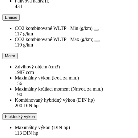
Palivová nádrž (l)
43 l
Emisie
CO2 kombinované WLTP - Min (g/km)
117 g/km
CO2 kombinované WLTP - Max (g/km)
119 g/km
Motor
Zdvihový objem (cm3)
1987 ccm
Maximálny výkon (k/ot. za min.)
156
Maximálny krútiaci moment (Nm/ot. za min.)
190
Kombinovaný hybridný výkon (DIN hp)
200 DIN hp
Elektrický výkon
Maximálny výkon (DIN hp)
113 DIN hp