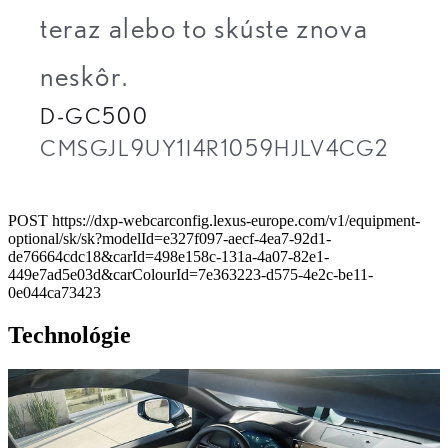
teraz alebo to skúste znova
neskôr.
D-GC500
CMSGJL9UY1I4R1059HJLV4CG2
POST https://dxp-webcarconfig.lexus-europe.com/v1/equipment-
optional/sk/sk?modelId=e327f097-aecf-4ea7-92d1-
de76664cdc18&carId=498e158c-131a-4a07-82e1-
449e7ad5e03d&carColourId=7e363223-d575-4e2c-be11-
0e044ca73423
Technológie