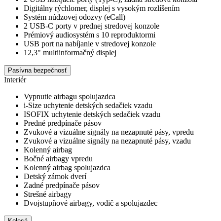
Digitálny rýchlomer, displej s vysokým rozlíšením
Systém núdzovej odozvy (eCall)
2 USB-C porty v prednej stredovej konzole
Prémiový audiosystém s 10 reproduktormi
USB port na nabíjanie v stredovej konzole
12,3" multiinformačný displej
Pasívna bezpečnosť
Interiér
Vypnutie airbagu spolujazdca
i-Size uchytenie detských sedačiek vzadu
ISOFIX uchytenie detských sedačiek vzadu
Predné predpínače pásov
Zvukové a vizuálne signály na nezapnuté pásy, vpredu
Zvukové a vizuálne signály na nezapnuté pásy, vzadu
Kolenný airbag
Bočné airbagy vpredu
Kolenný airbag spolujazdca
Detský zámok dverí
Zadné predpínače pásov
Strešné airbagy
Dvojstupňové airbagy, vodič a spolujazdec
Kolesá