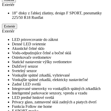
Exteriér
18" disky z ľahkej zliatiny, design F SPORT, pneumatiky
225/50 R18 Runflat
Exteriér
Exteriér
LED prisvecovanie do zákrut
Denné LED svietenie
Akustické čelné sklo
Vodu-odpudzujúce čelné a bočné sklá
Ostrekovače svetlometov
Statické nastavenie výšky svetlometov
Dažďový senzor
Svetelný senzor
Vonkajšie spätné zrkadlá, vyhrievané
Vonkajšie spätné zrkadlá, elektricky nastaviteľné
Zadné LED svetlá
Integrované smerovky vo vonkajších spätných zrkadlách
Inteligentné parkovacie senzory, vpredu a vzadu
LED predné hmlové svetlá
Privacy glass, zatmavené sklá zadných a piatych dverí
Funkcia Follow me home
F SPORT maska