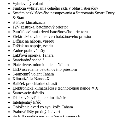
Vyhrievaný volant
Funkcia vyhrievania čelného skla v oblasti stieračov
Systém bezkľúčového nastupovania a štartovania Smart Entry
& Start
S-Flow klimatizácia
12V zástrčka, batožinový priestor
Pamäť otvárania dverí batožinového priestoru
Elektrické otváranie dverí batožinového priestoru
Držiak na nápoje, vpredu
Držiak na nápoje, vzadu
Zadné prahové lišty
Lakťová opierka, Tahara
Štandardné sedadlá
Piate dvere, odomknutie tlačidlom
LED osvetlenie batožinového priestoru
3-ramenný volant Tahara
Klimatizácia Nanoe-X
Balíček pre chladné oblasti
Elektronická klimatizácia s technológiou nanoe™ X
Štartovacie tlačidlo
Diaľkové ovládanie klimatizácie
Inteligentný kľúč
Obloženie dverí zo syn. kože Tahara
Prahové lišty predných dverí
Sedadlo vodiča nastaviteľné v 6 smeroch