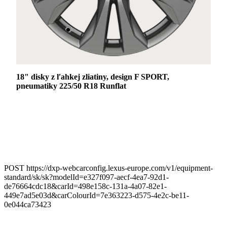
18" disky z ľahkej zliatiny, design F SPORT,
pneumatiky 225/50 R18 Runflat
POST https://dxp-webcarconfig.lexus-europe.com/v1/equipment-
standard/sk/sk?modelId=e327f097-aecf-4ea7-92d1-
de76664cdc18&carId=498e158c-131a-4a07-82e1-
449e7ad5e03d&carColourId=7e363223-d575-4e2c-be11-
0e044ca73423