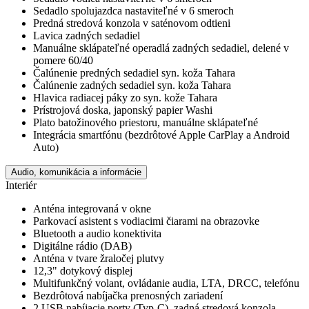
Sedadlo spolujazdca nastaviteľné v 6 smeroch
Predná stredová konzola v saténovom odtieni
Lavica zadných sedadiel
Manuálne sklápateľné operadlá zadných sedadiel, delené v
pomere 60/40
Čalúnenie predných sedadiel syn. koža Tahara
Čalúnenie zadných sedadiel syn. koža Tahara
Hlavica radiacej páky zo syn. kože Tahara
Prístrojová doska, japonský papier Washi
Plato batožinového priestoru, manuálne sklápateľné
Integrácia smartfónu (bezdrôtové Apple CarPlay a Android
Auto)
Audio, komunikácia a informácie
Interiér
Anténa integrovaná v okne
Parkovací asistent s vodiacimi čiarami na obrazovke
Bluetooth a audio konektivita
Digitálne rádio (DAB)
Anténa v tvare žraločej plutvy
12,3" dotykový displej
Multifunkčný volant, ovládanie audia, LTA, DRCC, telefónu
Bezdrôtová nabíjačka prenosných zariadení
2 USB nabíjacie porty (Typ-C), zadná stredová konzola