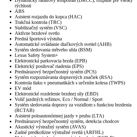
Dynamický radarový tempomat (DRCC), rozpätie pre všetky
rýchlosti
ABS
Asistent rozjazdu do kopca (HAC)
Trakčná kontrola (TRC)
Stabilizačný systém (VSC)
Aktívne brzdové svetlo
Predná športová výstuha
Automatické ovládanie diaľkových svetiel (AHB)
Systém sledovania mŕtveho uhla (BSM)
Lexus Safety System+
Elektronická parkovacia brzda (EPB)
Elektrický posilovač riadenia (EPS)
Prednárazový bezpečnostný systém (PCS)
Systém rozpoznávania dopravných značiek (RSA)
Kontrola tlaku v pneumatikách s určením kolesa (TWPS)
EV mód
Elektronické rozdelenie brzdnej sily (EBD)
Volič jazdných režimov, Eco / Normal / Sport
Systém sledovania dopravy za vozidlom s funkciou brzdenia
(RCTAB)
Asistent poloautonómnej jazdy v pruhu (LTA)
Prednárazový bezpečnostný systém, detekcia chodcov
Akustický výstražný systém (AVAS)
Zadné predkolízne výstražné svetlá (ARFHL)