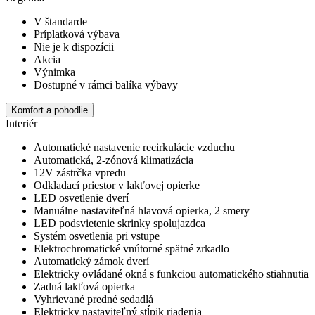
V štandarde
Príplatková výbava
Nie je k dispozícii
Akcia
Výnimka
Dostupné v rámci balíka výbavy
Komfort a pohodlie
Interiér
Automatické nastavenie recirkulácie vzduchu
Automatická, 2-zónová klimatizácia
12V zástrčka vpredu
Odkladací priestor v lakťovej opierke
LED osvetlenie dverí
Manuálne nastaviteľná hlavová opierka, 2 smery
LED podsvietenie skrinky spolujazdca
Systém osvetlenia pri vstupe
Elektrochromatické vnútorné spätné zrkadlo
Automatický zámok dverí
Elektricky ovládané okná s funkciou automatického stiahnutia
Zadná lakťová opierka
Vyhrievané predné sedadlá
Elektricky nastaviteľný stĺpik riadenia