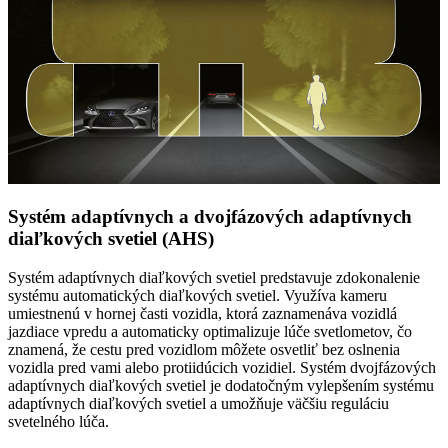
Systém adaptívnych a dvojfázových adaptívnych
diaľkových svetiel (AHS)
Systém adaptívnych diaľkových svetiel predstavuje zdokonalenie
systému automatických diaľkových svetiel. Využíva kameru
umiestnenú v hornej časti vozidla, ktorá zaznamenáva vozidlá
jazdiace vpredu a automaticky optimalizuje lúče svetlometov, čo
znamená, že cestu pred vozidlom môžete osvetliť bez oslnenia
vozidla pred vami alebo protiidúcich vozidiel. Systém dvojfázových
adaptívnych diaľkových svetiel je dodatočným vylepšením systému
adaptívnych diaľkových svetiel a umožňuje väčšiu reguláciu
svetelného lúča.