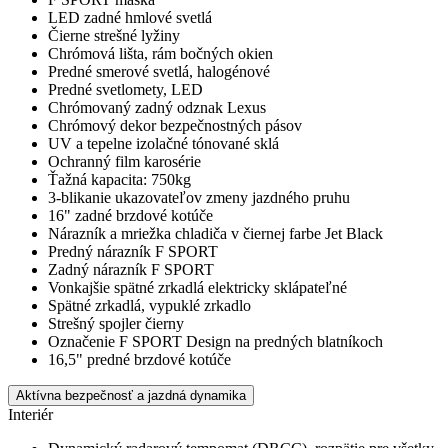
LED zadné hmlové svetlá
Čierne strešné lyžiny
Chrómová lišta, rám bočných okien
Predné smerové svetlá, halogénové
Predné svetlomety, LED
Chrómovaný zadný odznak Lexus
Chrómový dekor bezpečnostných pásov
UV a tepelne izolačné tónované sklá
Ochranný film karosérie
Ťažná kapacita: 750kg
3-blikanie ukazovateľov zmeny jazdného pruhu
16" zadné brzdové kotúče
Nárazník a mriežka chladiča v čiernej farbe Jet Black
Predný nárazník F SPORT
Zadný nárazník F SPORT
Vonkajšie spätné zrkadlá elektricky sklápateľné
Spätné zrkadlá, vypuklé zrkadlo
Strešný spojler čierny
Označenie F SPORT Design na predných blatníkoch
16,5" predné brzdové kotúče
Aktívna bezpečnosť a jazdná dynamika
Interiér