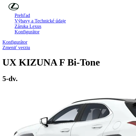
Skip to Main Content
(Press Enter)
Prehľad
Výbavy a Technické údaje
Záruka Lexus
Konfigurátor
Konfigurátor
Zmeniť verziu
UX
KIZUNA F Bi-Tone
5-dv.