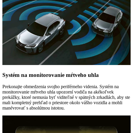
Systém na monitorovanie mŕtveho uhla
Prekonajte obmedzenia svojho periférneho videnia. Systém na
monitorovanie mŕtveho uhla upozorní vodiča na akékoľvek
prekážky, ktoré nemusia byť viditeľné v spätných zrkadlách, aby ste
mali kompletný prehľad o priestore okolo vášho vozidla a mohli
manévrovať s absolútnou istotou.