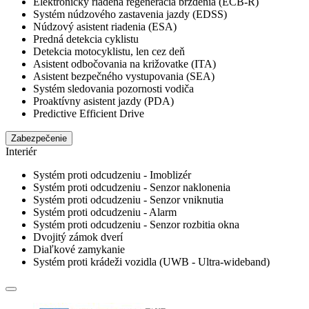
Elektronicky riadená regenerácia brzdenia (ECB-R)
Systém núdzového zastavenia jazdy (EDSS)
Núdzový asistent riadenia (ESA)
Predná detekcia cyklistu
Detekcia motocyklistu, len cez deň
Asistent odbočovania na križovatke (ITA)
Asistent bezpečného vystupovania (SEA)
Systém sledovania pozornosti vodiča
Proaktívny asistent jazdy (PDA)
Predictive Efficient Drive
Zabezpečenie
Interiér
Systém proti odcudzeniu - Imoblizér
Systém proti odcudzeniu - Senzor naklonenia
Systém proti odcudzeniu - Senzor vniknutia
Systém proti odcudzeniu - Alarm
Systém proti odcudzeniu - Senzor rozbitia okna
Dvojitý zámok dverí
Diaľkové zamykanie
Systém proti krádeži vozidla (UWB - Ultra-wideband)