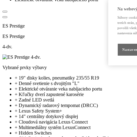
Na webový
Súbory cookie
tretích strán
ES Prestige
povolili všet
nastavenia sú
ES Prestige
4-dv.
Nastaven
Vybrané prvky výbavy
+
19" disky kolies, pneumatiky 235/55 R19
+
Denné svetienie s dvojitým "L"
+
Elektrické otváranie veka nabíjacieho portu
+
Kľučky dverí zapustené karosérie
+
Zadné LED svetlá
+
Dynamický radarový tempomat (DRCC)
+
Lexus Safety System+
+
14" centrálny dotykový displej
+
Cloudová navigácia Lexus Connect
+
Multimediálny systém LexusConnect
+
Hidden Switches