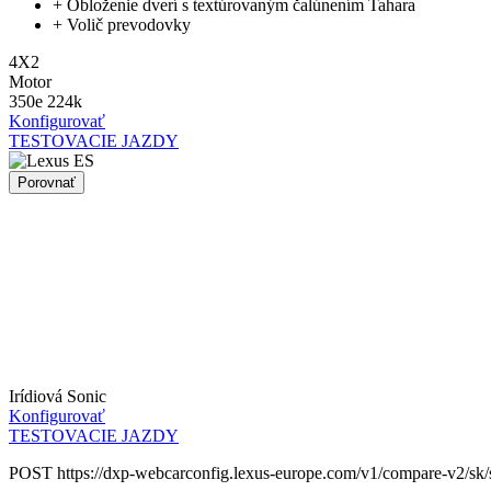
+
Obloženie dverí s textúrovaným čalúnením Tahara
+
Volič prevodovky
4X2
Motor
350e 224k
Konfigurovať
TESTOVACIE JAZDY
Porovnať
Irídiová Sonic
Konfigurovať
TESTOVACIE JAZDY
POST https://dxp-webcarconfig.lexus-europe.com/v1/compare-v2/sk/