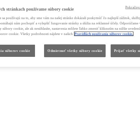
Pokračova
ch stránkach používame súbory cookie
 sa používajú na to, aby sme vám na našej stránke dokázali poskytnúť čo najlepší zážitok, služby
, pomáhajú nám pochopiť a vylepšiť fungovanie stránky a slúžia na reklamné účely. Odporúčame 
ky súbory cookie, ale ak nesúhlasíte, nastavenia môžete ľahko zmeniť kliknutím na nižšie uvede
borov cookie. Všetky podrobnosti nájdete v našich
Pravidlách používania súborov cookie.
ia súborov cookie
Odmietnuť všetky súbory cookie
Prijať všetky 