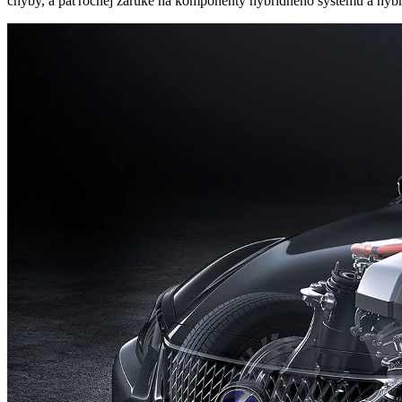
chyby, a päťročnej záruke na komponenty hybridného systému a hybrid