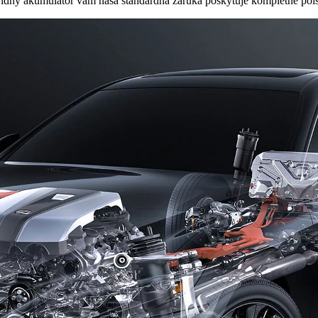
ný akumulátor vám naša štandardná záruka poskytuje kompletné poisten