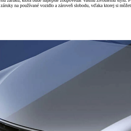
záruku, ktorá bude najlepšie zodpovedať vášmu životnému štýlu. Poi
 záruky na používané vozidlo a zároveň slobodu, vďaka ktorej si môžet