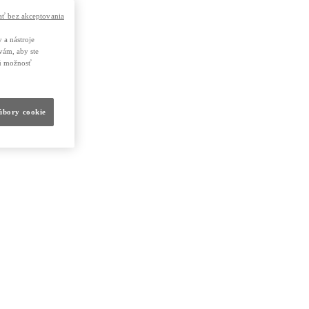
ť bez akceptovania
 a nástroje
vám, aby ste
nú možnosť
súbory cookie