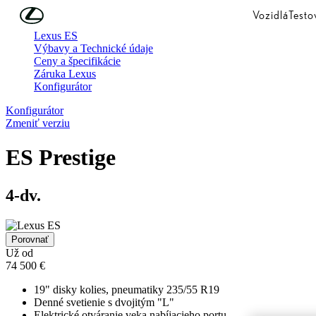
Skip to Main Content
(Press Enter)
Vozidlá
Testo
Lexus ES
Výbavy a Technické údaje
Ceny a špecifikácie
Záruka Lexus
Konfigurátor
Konfigurátor
Zmeniť verziu
ES
Prestige
4-dv.
Porovnať
Už od
74 500 €
19" disky kolies, pneumatiky 235/55 R19
Denné svetienie s dvojitým "L"
Elektrické otváranie veka nabíjacieho portu