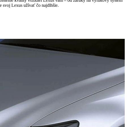
stenie kvality vozidiel Lexus vám – od záruky na výfukový systém
e svoj Lexus užívať čo najdlhšie.