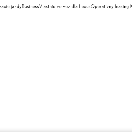
vacie jazdy
Business
Vlastníctvo vozidla Lexus
Operatívny leasin