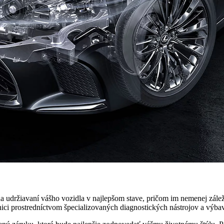
 udržiavaní vášho vozidla v najlepšom stave, pričom im nemenej zálež
ci prostredníctvom špecializovaných diagnostických nástrojov a výbav