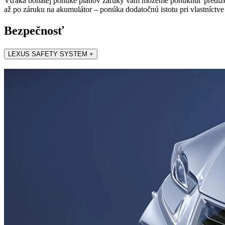
Vďaka bohatej ponuke plánov záruky vám môžeme ponúknuť predĺženú 
až po záruku na akumulátor – ponúka dodatočnú istotu pri vlastníctve
Bezpečnosť
LEXUS SAFETY SYSTEM +