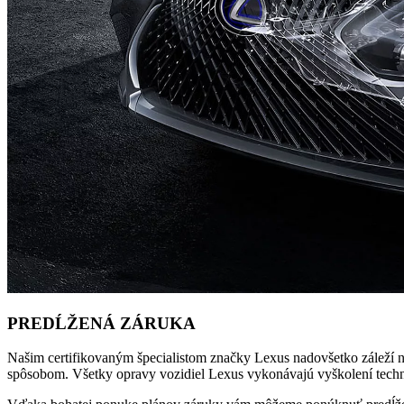
PREDĹŽENÁ ZÁRUKA
Našim certifikovaným špecialistom značky Lexus nadovšetko záleží na
spôsobom. Všetky opravy vozidiel Lexus vykonávajú vyškolení techni