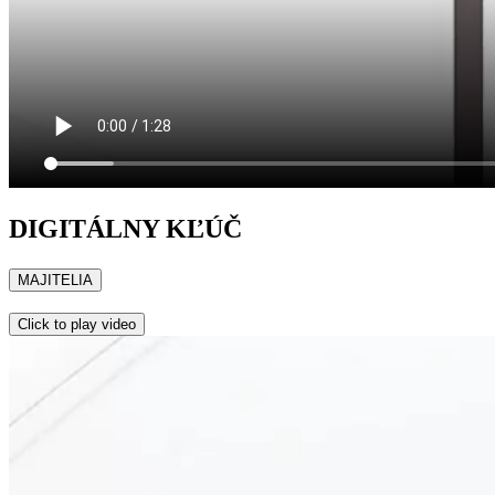
DIGITÁLNY KĽÚČ
MAJITELIA
Click to play video