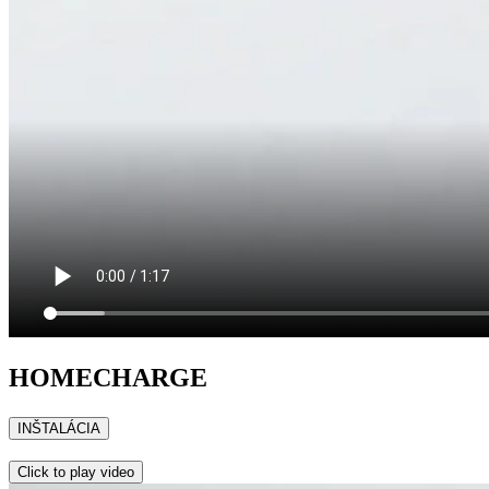
HOMECHARGE
INŠTALÁCIA
Click to play video