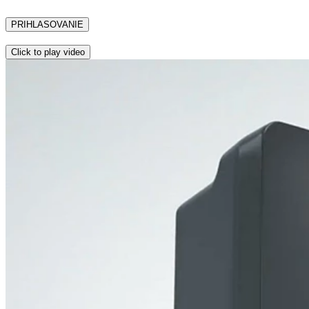
PRIHLASOVANIE
Click to play video