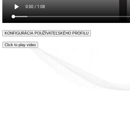
KONFIGURÁCIA POUŽÍVATEĽSKÉHO PROFILU
Click to play video