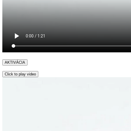
AKTIVÁCIA
Click to play video