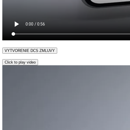
VYTVORENIE DCS ZMLUVY
Click to play video