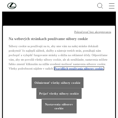
Skip to Main Content
(Press Enter)
Vitajte vo svete
Pokračovať bez akceptovania
Na webových stránkach používame súbory cookie
Súbory cookie sa používajú na to, aby sme vám na našej stránke dokázali
poskytnúť čo najlepší zážitok, služby a nástroje tretích strán, pomáhajú nám
pochopiť a vylepšiť fungovanie stránky a slúžia na reklamné účely. Odporúčame
Vozidlá
vám, aby ste povolili všetky súbory cookie, ale ak nesúhlasíte, nastavenia môžete
ľahko zmeniť kliknutím na nižšie uvedenú možnosť nastavenia súborov cookie.
Všetky podrobnosti nájdete v našich
Pravidlách používania súborov cookie.
ES
LBX
UX
Odmietnuť všetky súbory cookie
NX
Prijať všetky súbory cookie
RX
RZ
Nastavenia súborov
TZ
cookie
LM