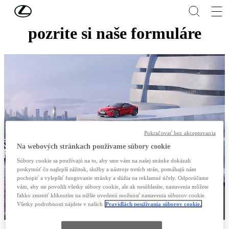
Skip to Main Content
(Press Enter)
pozrite si naše formuláre
Pokračovať bez akceptovania
Na webových stránkach používame súbory cookie
Súbory cookie sa používajú na to, aby sme vám na našej stránke dokázali
poskytnúť čo najlepší zážitok, služby a nástroje tretích strán, pomáhajú nám
pochopiť a vylepšiť fungovanie stránky a slúžia na reklamné účely. Odporúčame
vám, aby ste povolili všetky súbory cookie, ale ak nesúhlasíte, nastavenia môžete
ľahko zmeniť kliknutím na nižšie uvedenú možnosť nastavenia súborov cookie.
Všetky podrobnosti nájdete v našich
Pravidlách používania súborov cookie.