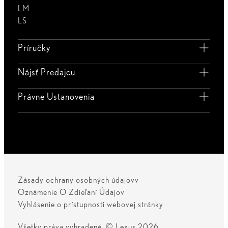
LM
LS
Príručky
Nájsť Predajcu
Právne Ustanovenia
Zásady ochrany osobných údajovv
Oznámenie O Zdieľaní Údajov
Vyhlásenie o prístupnosti webovej stránky
Všetky práva vyhradené. © Lexus 2026