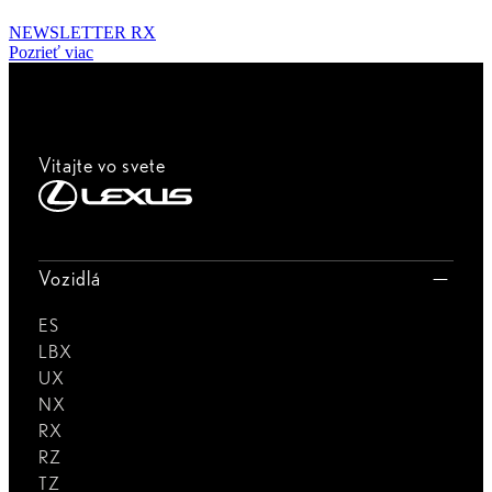
NEWSLETTER RX
Pozrieť viac
Vitajte vo svete
Vozidlá
ES
LBX
UX
NX
RX
RZ
TZ