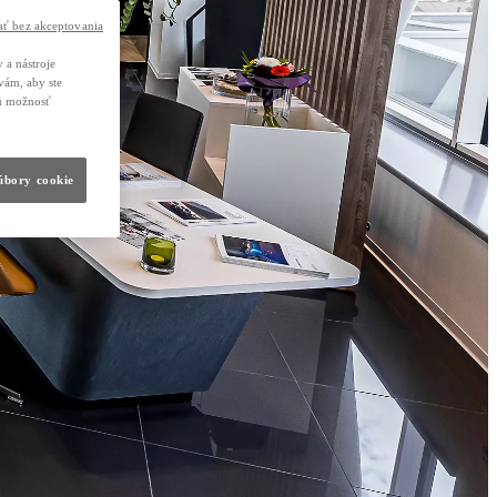
ť bez akceptovania
 a nástroje
vám, aby ste
nú možnosť
súbory cookie