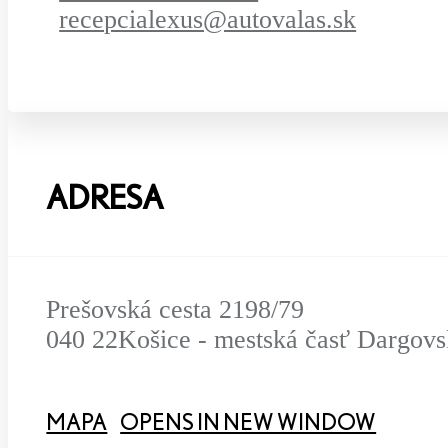
recepcialexus@autovalas.sk
ADRESA
Prešovská cesta 2198/79
040 22
Košice - mestská časť Dargov
MAPA
OPENS IN NEW WINDOW