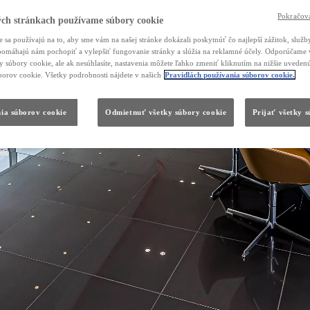
Pokračova
ch stránkach používame súbory cookie
 sa používajú na to, aby sme vám na našej stránke dokázali poskytnúť čo najlepší zážitok, služby
, pomáhajú nám pochopiť a vylepšiť fungovanie stránky a slúžia na reklamné účely. Odporúčame 
ky súbory cookie, ale ak nesúhlasíte, nastavenia môžete ľahko zmeniť kliknutím na nižšie uvede
borov cookie. Všetky podrobnosti nájdete v našich
Pravidlách používania súborov cookie.
ia súborov cookie
Odmietnuť všetky súbory cookie
Prijať všetky 