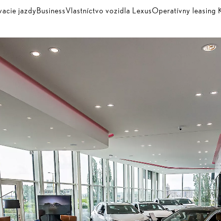
vacie jazdy
Business
Vlastníctvo vozidla Lexus
Operatívny leasin