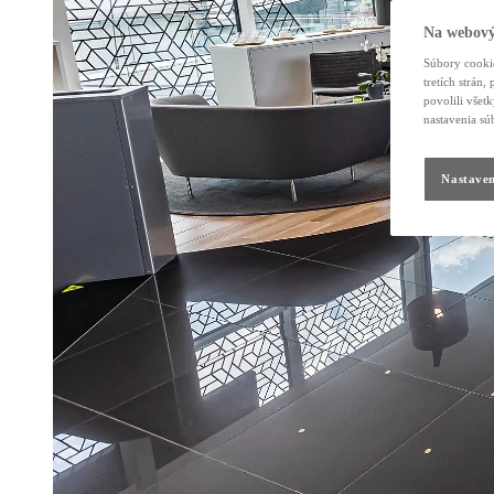
Na webový
Súbory cookie
tretích strán
povolili všet
nastavenia sú
Nastaven