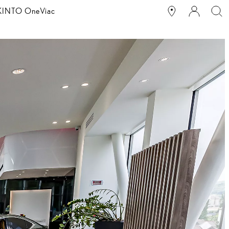
g KINTO One
Viac