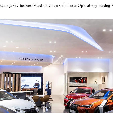
vacie jazdy
Business
Vlastníctvo vozidla Lexus
Operatívny leasin