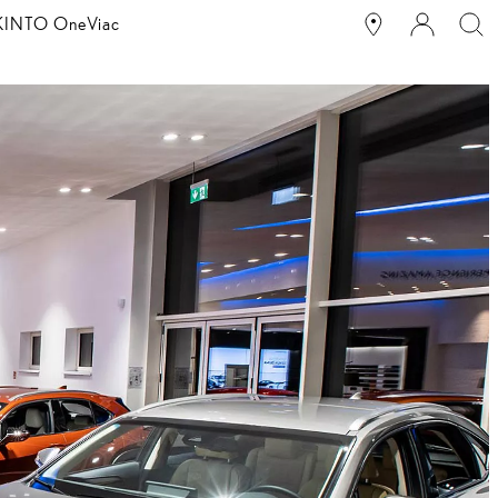
g KINTO One
Viac