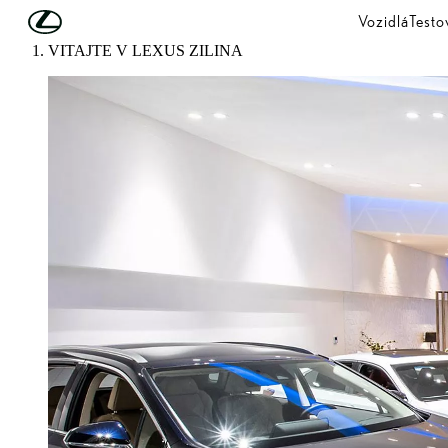
Skip to Main Content
(Press Enter)
Vozidlá
Testo
VITAJTE V LEXUS ŽILINA