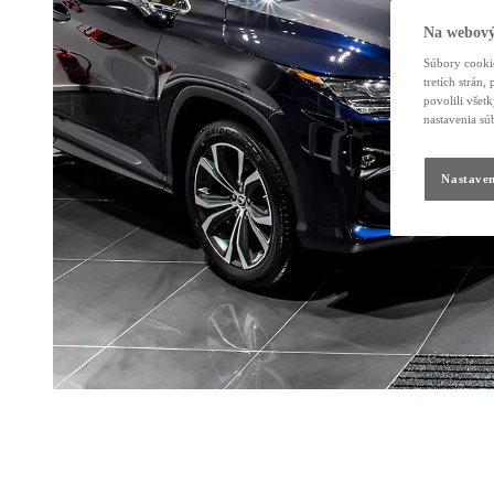
Na webový
Súbory cookie
tretích strán
povolili všet
nastavenia sú
Nastaven