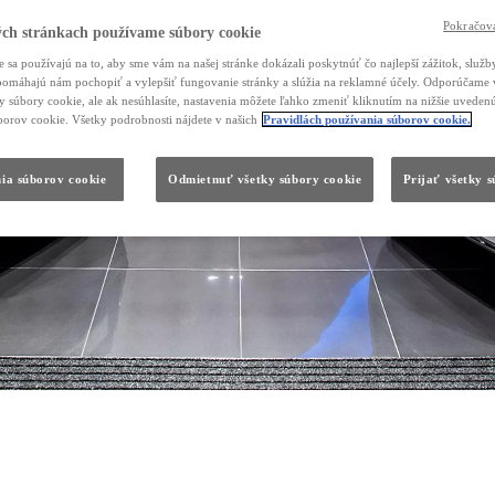
Pokračova
ch stránkach používame súbory cookie
 sa používajú na to, aby sme vám na našej stránke dokázali poskytnúť čo najlepší zážitok, služby
, pomáhajú nám pochopiť a vylepšiť fungovanie stránky a slúžia na reklamné účely. Odporúčame 
ky súbory cookie, ale ak nesúhlasíte, nastavenia môžete ľahko zmeniť kliknutím na nižšie uvede
borov cookie. Všetky podrobnosti nájdete v našich
Pravidlách používania súborov cookie.
ia súborov cookie
Odmietnuť všetky súbory cookie
Prijať všetky 