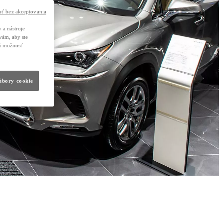
ť bez akceptovania
 a nástroje
vám, aby ste
nú možnosť
súbory cookie