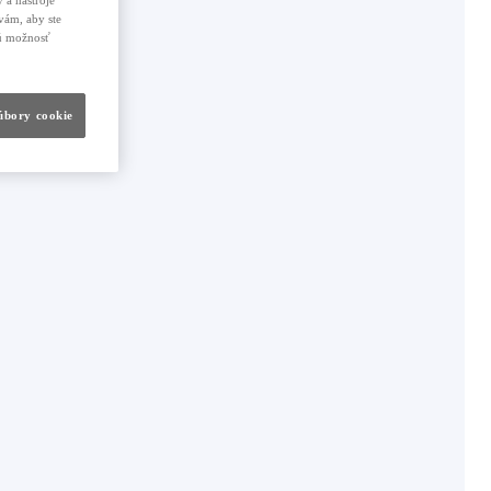
 a nástroje
vám, aby ste
nú možnosť
súbory cookie