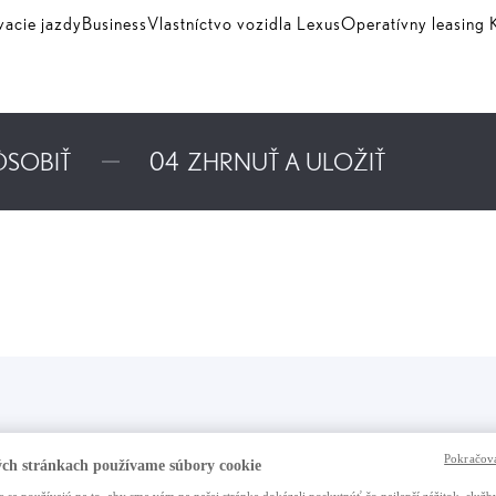
vacie jazdy
Business
Vlastníctvo vozidla Lexus
Operatívny leasin
ÔSOBIŤ
04
ZHRNUŤ A ULOŽIŤ
Pokračova
ch stránkach používame súbory cookie