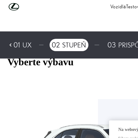
Skip to Main Content
(Press Enter)
Vozidlá
Testo
01
UX
02
STUPEŇ
03
PRISP
Vyberte výbavu
Na webový