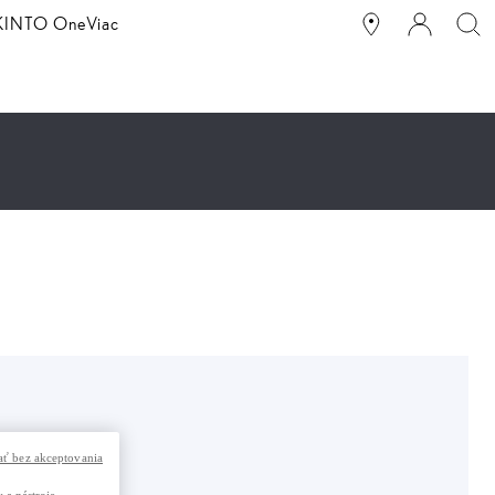
g KINTO One
Viac
ť bez akceptovania