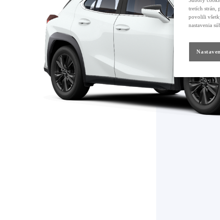
Súbory cookie
tretích strán
povolili všet
nastavenia sú
Nastaven