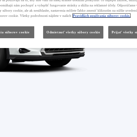
 sa používajú na to, aby sme vám na našej stránke dokázali poskytnúť čo najlepší zážitok, služby
, pomáhajú nám pochopiť a vylepšiť fungovanie stránky a slúžia na reklamné účely. Odporúčame 
ky súbory cookie, ale ak nesúhlasíte, nastavenia môžete ľahko zmeniť kliknutím na nižšie uvede
borov cookie. Všetky podrobnosti nájdete v našich
Pravidlách používania súborov cookie.
ia súborov cookie
Odmietnuť všetky súbory cookie
Prijať všetky 