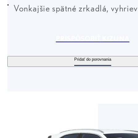
Vonkajšie spätné zrkadlá, vyhrie
PRISPÔSOBIŤ
KIZUNA
Pridať do porovnania