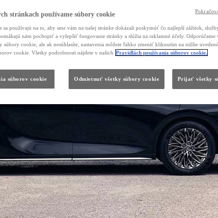
Pokračova
ch stránkach používame súbory cookie
 sa používajú na to, aby sme vám na našej stránke dokázali poskytnúť čo najlepší zážitok, služby
, pomáhajú nám pochopiť a vylepšiť fungovanie stránky a slúžia na reklamné účely. Odporúčame 
ky súbory cookie, ale ak nesúhlasíte, nastavenia môžete ľahko zmeniť kliknutím na nižšie uvede
borov cookie. Všetky podrobnosti nájdete v našich
Pravidlách používania súborov cookie.
ia súborov cookie
Odmietnuť všetky súbory cookie
Prijať všetky 