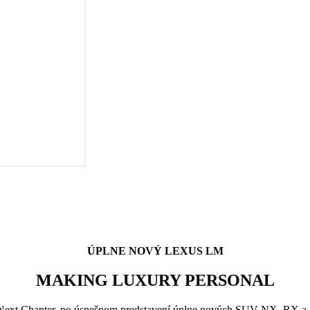
ÚPLNE NOVÝ LEXUS LM
MAKING LUXURY PERSONAL
 Next Chapter, po úspešnom predstavení úplne nových SUV NX, RX a p