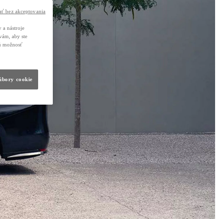
ť bez akceptovania
 a nástroje
vám, aby ste
nú možnosť
súbory cookie