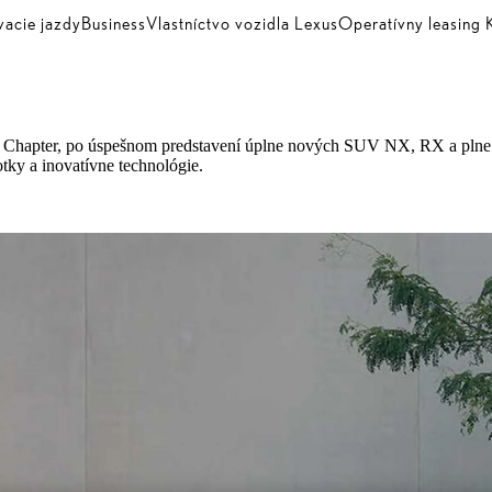
vacie jazdy
Business
Vlastníctvo vozidla Lexus
Operatívny leasin
t Chapter, po úspešnom predstavení úplne nových SUV NX, RX a plne 
tky a inovatívne technológie.