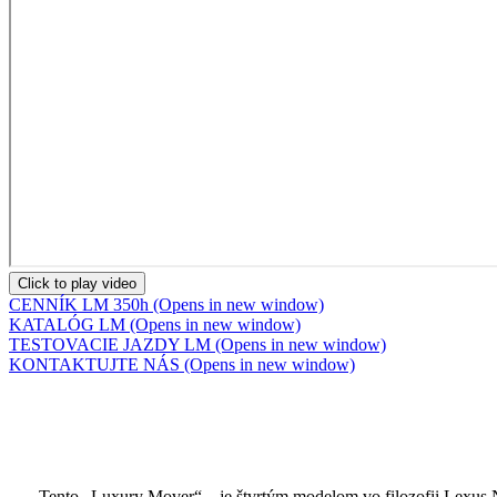
Click to play video
CENNÍK LM 350h
(Opens in new window)
KATALÓG LM
(Opens in new window)
TESTOVACIE JAZDY LM
(Opens in new window)
KONTAKTUJTE NÁS
(Opens in new window)
Tento „Luxury Mover“ – je štvrtým modelom vo filozofii Lexus