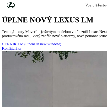
Skip to Main Content
(Press Enter)
Vozidlá
Testo
MAKING LUXURY PERSONAL
ÚPLNE NOVÝ LEXUS LM
Tento „Luxury Mover“ – je štvrtým modelom vo filozofii Lexus Nex
produktového radu, ktorý zahŕňa nové platformy, nové pohonné jedno
CENNÍK LM
(Opens in new window)
Konfigurátor