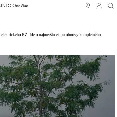
g KINTO One
Viac
elektrického RZ. Ide o najnovšiu etapu obnovy kompletného