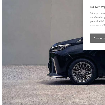
Na webový
Súbory cookie
tretích strán
povolili všet
nastavenia sú
Nastaven