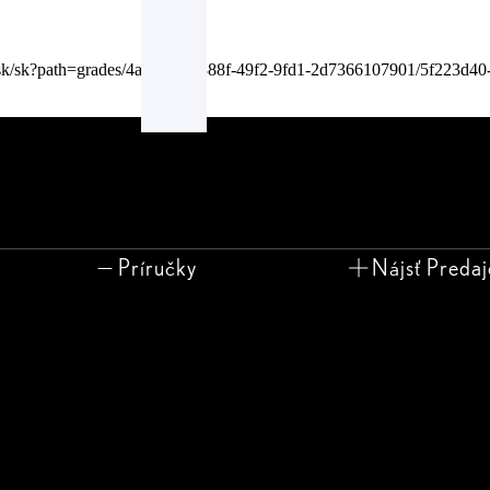
/sk/sk?path=grades/4aa28d74-388f-49f2-9fd1-2d7366107901/5f223d4
Príručky
Nájsť Preda