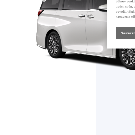
Súbory cookie
tretích strán
povolili všet
nastavenia sú
Nastaven