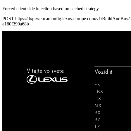
Forced client side injection based on cached strategy
POST https://dxp-webcarconfig.lexus-europe.com/v1/BuildAndBuy
a160f390a68b
Vitajte vo svete
Vozidlá
ES
LBX
UX
NX
RX
RZ
TZ