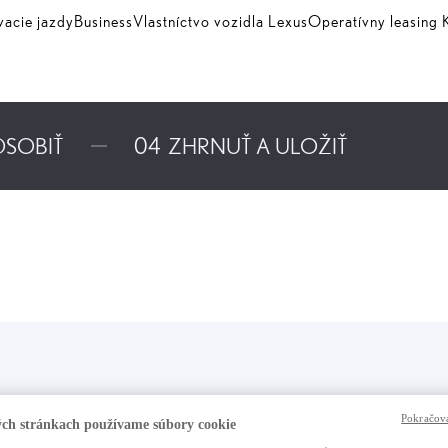
vacie jazdy
Business
Vlastníctvo vozidla Lexus
Operatívny leasin
ÔSOBIŤ
04
ZHRNUŤ A ULOŽIŤ
Pokračova
ch stránkach používame súbory cookie