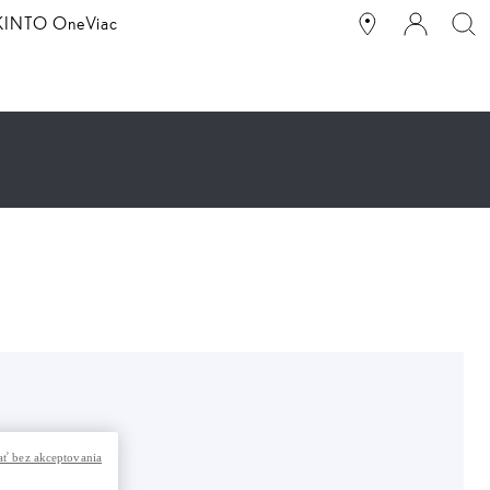
g KINTO One
Viac
ť bez akceptovania