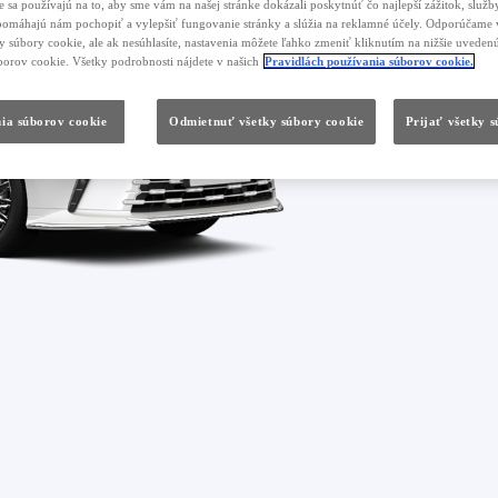
 sa používajú na to, aby sme vám na našej stránke dokázali poskytnúť čo najlepší zážitok, služby
, pomáhajú nám pochopiť a vylepšiť fungovanie stránky a slúžia na reklamné účely. Odporúčame 
ky súbory cookie, ale ak nesúhlasíte, nastavenia môžete ľahko zmeniť kliknutím na nižšie uvede
borov cookie. Všetky podrobnosti nájdete v našich
Pravidlách používania súborov cookie.
ia súborov cookie
Odmietnuť všetky súbory cookie
Prijať všetky 