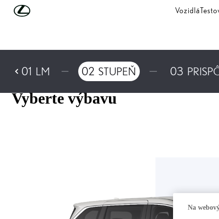
Skip to Main Content
(Press Enter)
Vozidlá
Testo
01
LM
02
STUPEŇ
03
PRISP
Vyberte výbavu
Na webový