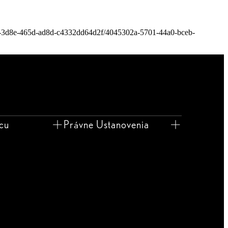
0-3d8e-465d-ad8d-c4332dd64d2f/4045302a-5701-44a0-bceb-
jcu
Právne Ustanovenia