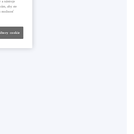
 a nástroje
vám, aby ste
nú možnosť
súbory cookie