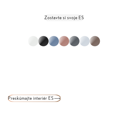
Zobraziť kompletné technické údaje
Zostavte si svoje ES
1
zo
0
Preskúmajte interiér ES