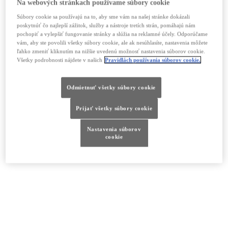
Na webových stránkach používame súbory cookie
Súbory cookie sa používajú na to, aby sme vám na našej stránke dokázali
poskytnúť čo najlepší zážitok, služby a nástroje tretích strán, pomáhajú nám
pochopiť a vylepšiť fungovanie stránky a slúžia na reklamné účely. Odporúčame
vám, aby ste povolili všetky súbory cookie, ale ak nesúhlasíte, nastavenia môžete
ľahko zmeniť kliknutím na nižšie uvedenú možnosť nastavenia súborov cookie.
Všetky podrobnosti nájdete v našich
Pravidlách používania súborov cookie.
Odmietnuť všetky súbory cookie
Prijať všetky súbory cookie
Nastavenia súborov
cookie